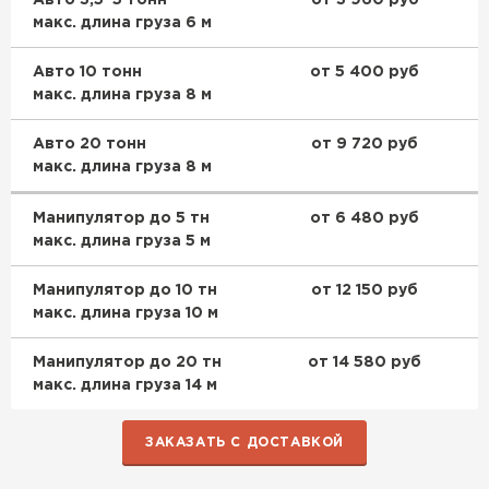
Авто 3,5–5 тонн
от 3 960 руб
Утеплитель Эковер
изоляцией и компактностью. Коэффициент звукопоглощения
макс. длина груза 6 м
достигает 0,9, что делает его отличным шумоизолятором.
Утеплитель Термит
Материал устойчив к химическим воздействиям, не гниет и
ПЕРЕЙТИ
Авто 10 тонн
от 5 400 руб
сохраняет форму при нагрузках до 50 кПа. Паропроницаемость
макс. длина груза 8 м
0,3 мг/(м·ч·Па) позволяет "дышать" конструкциям, предотвращая
конденсат.
Утеплитель Isotec
Утеплитель Тимплэкс
Теплоизоляционные параметры
Авто 20 тонн
от 9 720 руб
Сопротивление теплопередаче R=2,86 м²·К/Вт для эффективной
макс. длина груза 8 м
ПЕРЕЙТИ
защиты.
Утеплитель Ruspanel
Механическая прочность
Манипулятор до 5 тн
от 6 480 руб
Выдерживает сжатие без потери свойств.
макс. длина груза 5 м
Утеплитель Изовол
Утеплитель Брит
Манипулятор до 10 тн
от 12 150 руб
ПЕРЕЙТИ
макс. длина груза 10 м
Утеплитель Basfiber
Манипулятор до 20 тн
от 14 580 руб
Утеплитель Basfiber
макс. длина груза 14 м
ПЕРЕЙТИ
Утеплитель Xotpipe
ЗАКАЗАТЬ С ДОСТАВКОЙ
Утеплитель Термит