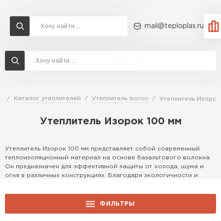
mail@teploplas.ru
Доставка и оплата
Акции
О компании
Контакты
Утеплитель Технониколь
Перейти в каталог
я
Каталог утеплителей
Утеплитель Isoroc
Утеплитель Изорок
Утеплитель Ветонит
Утеплитель Изорок 100 мм
Утеплитель Rockwool
ПЕРЕЙТИ
Утеплитель Изорок 100 мм представляет собой современный
Утеплитель Knauf
теплоизоляционный материал на основе базальтового волокна.
Он предназначен для эффективной защиты от холода, шума и
Утеплитель Profiplex
огня в различных конструкциях. Благодаря экологичности и
долговечности, этот продукт идеально подходит для жилых и
Утеплитель Пеноплекс
промышленных объектов, обеспечивая комфорт и
ПЕРЕЙТИ
энергоэффективность.
ФИЛЬТРЫ
Особенности