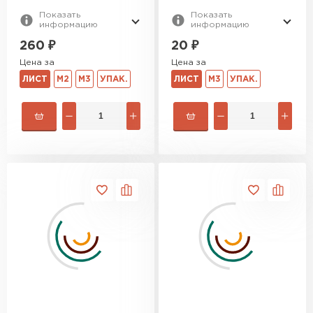
Показать
Показать
информацию
информацию
260
₽
20
₽
Цена за
Цена за
ЛИСТ
М2
М3
УПАК.
ЛИСТ
М3
УПАК.