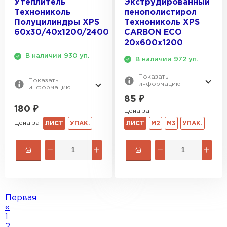
Утеплитель
Экструдированный
Технониколь
пенополистирол
Полуцилиндры XPS
Технониколь XPS
60х30/40x1200/2400
CARBON ECO
20х600х1200
В наличии 930 уп.
В наличии 972 уп.
Показать
Показать
информацию
информацию
85
₽
180
₽
Цена за
Цена за
ЛИСТ
УПАК.
ЛИСТ
М2
М3
УПАК.
Первая
«
1
2