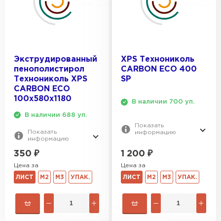
Экструдированный
XPS Технониколь
пенополистирол
CARBON ECO 400
Технониколь XPS
SP
CARBON ECO
100х580х1180
В наличии 700 уп.
В наличии 688 уп.
Показать
Показать
информацию
информацию
1 200
₽
350
₽
Цена за
Цена за
ЛИСТ
М2
М3
УПАК.
ЛИСТ
М2
М3
УПАК.