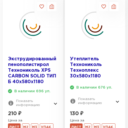
Экструдированный
Утеплитель
пенополистирол
Технониколь
Технониколь XPS
Техноплекс
CARBON SOLID ТИП
30х580х1180
Б 40х580х1180
В наличии 676 уп.
В наличии 696 уп.
Показать
Показать
информацию
информацию
130
₽
210
₽
Цена за
Цена за
ЛИСТ
М2
М3
УПАК.
ЛИСТ
М2
М3
УПАК.