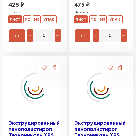
475
₽
425
₽
Цена за
Цена за
ЛИСТ
М2
М3
УПАК.
ЛИСТ
М2
М3
УПАК.
Экструдированный
Экструдированный
пенополистирол
пенополистирол
Технониколь XPS
Технониколь XPS