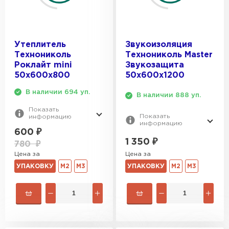
Утеплитель Тимплэкс
Утеплитель Термит
Утеплитель
Звукоизоляция
ПЕРЕЙТИ
Технониколь
Технониколь Master
Роклайт mini
Звукозащита
50х600х800
50х600х1200
Утеплитель Теплекс
В наличии 694 уп.
В наличии 888 уп.
ПЕРЕЙТИ
Показать
Показать
информацию
информацию
600
₽
Утеплитель Изомин
1 350
₽
780
₽
Цена за
Цена за
ПЕРЕЙТИ
УПАКОВКУ
М2
М3
УПАКОВКУ
М2
М3
Рулонная кровля Брит
ПЕРЕЙТИ