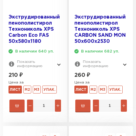
ПЕРЕЙТИ
Экструдированный
Экструдированный
пенополистирол
пенополистирол
Технониколь XPS
Технониколь XPS
Утеплитель Baswool
Carbon Eco FAS
CARBON SAND MON
50х580х1180
50х600х2530
ПЕРЕЙТИ
В наличии 640 уп.
В наличии 682 уп.
Показать
Показать
Утеплитель Izolife
информацию
информацию
210
₽
260
₽
ПЕРЕЙТИ
Цена за
Цена за
ЛИСТ
М2
М3
УПАК.
ЛИСТ
М2
М3
УПАК.
ВСЕ ПРОИЗВОДИТЕЛИ