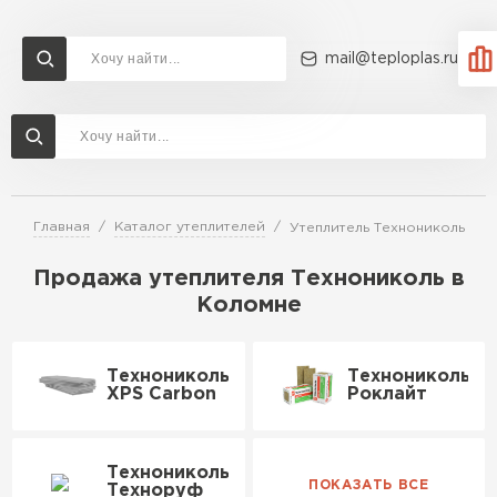
mail@teploplas.ru
Доставка и оплата
Акции
О компании
Контакты
Утеплитель Технониколь
Перейти в каталог
Главная
Каталог утеплителей
Утеплитель Технониколь
Утеплитель Ветонит
Утеплитель Rockwool
Продажа утеплителя Технониколь в
Коломне
ПЕРЕЙТИ
Утеплитель Knauf
Технониколь
Технониколь
Утеплитель Profiplex
XPS Carbon
Роклайт
Утеплитель Пеноплекс
ПЕРЕЙТИ
Технониколь
Техноруф