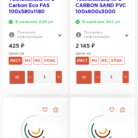
Carbon Eco FAS
CARBON SAND PVC
100х580х1180
100х600х3000
В наличии 828 уп.
В наличии 942 уп.
Показать
Показать
информацию
информацию
425
₽
2 145
₽
Цена за
Цена за
ЛИСТ
М2
М3
УПАК.
ЛИСТ
М2
М3
УПАК.