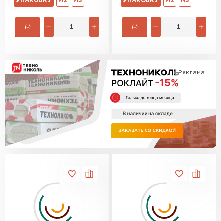
УПАКОВКУ
М2
М3
УПАКОВКУ
М2
М3
170
Утеплитель Термит
Утеплитель Эковер
ПЕРЕЙТИ
Утеплитель Isotec
Утеплитель Тимплэкс
Реклама
Утеплитель Ruspanel
ПЕРЕЙТИ
Утеплитель Брит
Утеплитель Изовол
ПЕРЕЙТИ
Утеплитель Basfiber
Утеплитель Basfiber
Утеплитель Xotpipe
ПЕРЕЙТИ