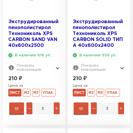
Экструдированный
Экструдированный
пенополистирол
пенополистирол
Технониколь XPS
Технониколь XPS
CARBON SAND VAN
CARBON SOLID ТИП
40х600х2500
A 40х600х2400
В наличии 616 уп.
В наличии 936 уп.
Показать
Показать
информацию
информацию
210
₽
210
₽
Цена за
Цена за
ЛИСТ
М2
М3
УПАК.
ЛИСТ
М2
М3
УПАК.