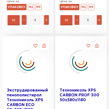
Цена за
Цена за
УПАКОВКУ
М2
М3
УПАКОВКУ
М2
М3
Утеплитель Penoplex
ПЕРЕЙТИ
Утеплитель Rockwool
ПЕРЕЙТИ
Утеплитель Технониколь
ПЕРЕЙТИ
Экструдированный
Технониколь XPS
пенополистирол
CARBON PROF 300
Утеплитель Ursa
Технониколь XPS
50х580х1180
CARBON ECO
ПЕРЕЙТИ