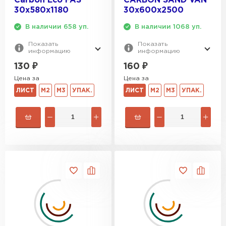
Carbon Eco FAS
CARBON SAND VAN
30х580х1180
30х600х2500
В наличии 658 уп.
В наличии 1068 уп.
Показать
Показать
информацию
информацию
130
₽
160
₽
Цена за
Цена за
ЛИСТ
М2
М3
УПАК.
ЛИСТ
М2
М3
УПАК.