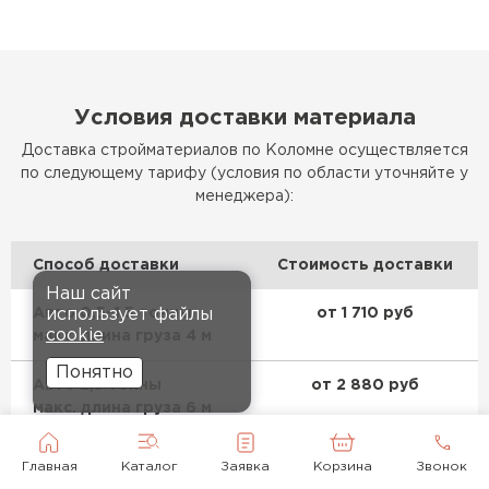
Условия доставки материала
Доставка стройматериалов по Коломне осуществляется
по следующему тарифу (условия по области уточняйте у
менеджера):
Способ доставки
Стоимость доставки
Наш сайт
Авто 0,5–1,5 тонны
от 1 710 руб
использует файлы
cookie
макс. длина груза 4 м
Понятно
Авто 2,5 тонны
от 2 880 руб
макс. длина груза 6 м
Авто 3,5–5 тонн
от 3 960 руб
Главная
Каталог
Заявка
Корзина
Звонок
макс. длина груза 6 м