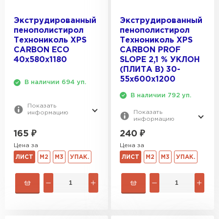
Экструдированный
Экструдированный
пенополистирол
пенополистирол
Технониколь XPS
Технониколь XPS
CARBON ECO
CARBON PROF
40х580х1180
SLOPE 2,1 % УКЛОН
(ПЛИТА B) 30-
55х600х1200
В наличии 694 уп.
В наличии 792 уп.
Показать
Показать
информацию
информацию
165
₽
240
₽
Цена за
Цена за
ЛИСТ
М2
М3
УПАК.
ЛИСТ
М2
М3
УПАК.