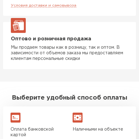
Условия доставки и самовывоза
Утеплитель Rockwool
ПЕРЕЙТИ
Оптово и розничная продажа
Мы продаем товары как в розницу, так и оптом. В
Утеплитель Технониколь
зависимости от объемов заказа мы предоставляем
клиентам персональные скидки
ПЕРЕЙТИ
Утеплитель Ursa
ПЕРЕЙТИ
Выберите удобный способ оплаты
Утеплитель Юматекс Термо
ПЕРЕЙТИ
Оплата банковской
Наличными на объекте
картой