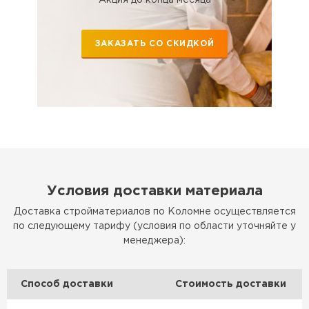
Утеплитель Эковер
Утеплитель Термит
ПЕРЕЙТИ
ЗАКАЗАТЬ СО СКИДКОЙ
Утеплитель Isotec
Утеплитель Тимплэкс
ПЕРЕЙТИ
Утеплитель Ruspanel
Утеплитель Изовол
Утеплитель Брит
ПЕРЕЙТИ
Условия доставки материала
Доставка стройматериалов по Коломне осуществляется
Утеплитель Basfiber
по следующему тарифу (условия по области уточняйте у
Утеплитель Basfiber
менеджера):
ПЕРЕЙТИ
Утеплитель Xotpipe
Способ доставки
Стоимость доставки
Утеплитель Термит