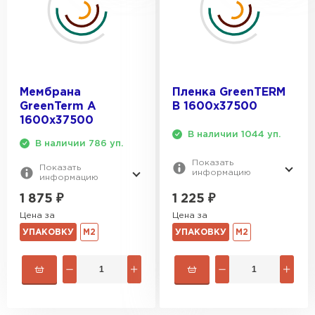
Утеплитель Penoplex
ПЕРЕЙТИ
Утеплитель Rockwool
Мембрана
Пленка GreenTERM
GreenTerm A
B 1600х37500
ПЕРЕЙТИ
1600х37500
В наличии 1044 уп.
В наличии 786 уп.
Утеплитель Технониколь
Показать
Показать
информацию
информацию
ПЕРЕЙТИ
1 225
₽
1 875
₽
Цена за
Цена за
Утеплитель Ursa
УПАКОВКУ
М2
УПАКОВКУ
М2
ПЕРЕЙТИ
Утеплитель Юматекс Термо