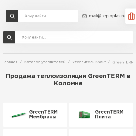
mail@teploplas.ru
Доставка и оплата
Акции
О компании
Контакты
Утеплитель Технониколь
Перейти в каталог
Главная
Каталог утеплителей
Утеплитель Knauf
GreenTERM
Утеплитель Ветонит
Утеплитель Rockwool
Продажа теплоизоляции GreenTERM в
Коломне
ПЕРЕЙТИ
Утеплитель Knauf
Утеплитель Profiplex
GreenTERM
GreenTERM
Мембраны
Плита
Утеплитель Пеноплекс
ПЕРЕЙТИ