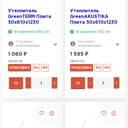
Утеплитель Knauf
Утеплитель
Утеплитель
GreenTERM Плита
GreenAKUSTIKA
ПЕРЕЙТИ
50х610х1230
Плита 50х610х1230
В наличии 864 уп.
В наличии 912 уп.
Утеплитель Isoroc
Показать
Показать
информацию
информацию
ПЕРЕЙТИ
1 060
₽
1 595
₽
Цена за
Цена за
УПАКОВКУ
М2
М3
УПАКОВКУ
М2
М3
Утеплитель Isover
ПЕРЕЙТИ
Утеплитель Paroc
ПЕРЕЙТИ