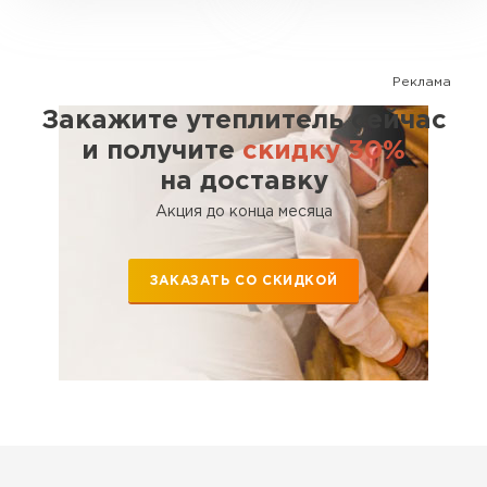
ПЕРЕЙТИ
Реклама
Гипсокартон
Закажите утеплитель сейчас
ПЕРЕЙТИ
и получите
скидку 30%
на доставку
Акция до конца месяца
Утеплитель Неман
ЗАКАЗАТЬ СО СКИДКОЙ
ПЕРЕЙТИ
Сэндвич-панели
ПЕРЕЙТИ