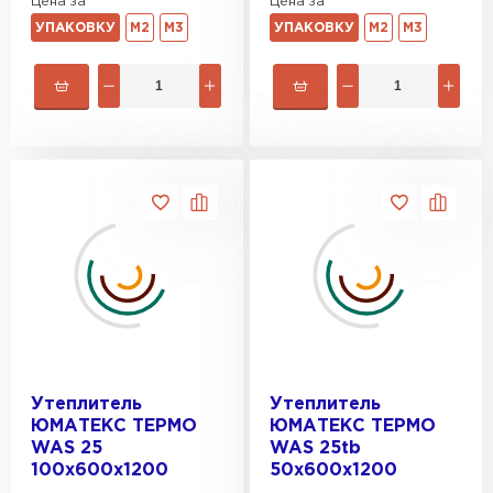
Цена за
Цена за
Утеплитель Юматекс Термо
УПАКОВКУ
М2
М3
УПАКОВКУ
М2
М3
ПЕРЕЙТИ
Гипсокартон
ПЕРЕЙТИ
Утеплитель Неман
ПЕРЕЙТИ
Утеплитель
Утеплитель
Сэндвич-панели
ЮМАТЕКС ТЕРМО
ЮМАТЕКС ТЕРМО
WAS 25
WAS 25tb
ПЕРЕЙТИ
100х600х1200
50х600х1200