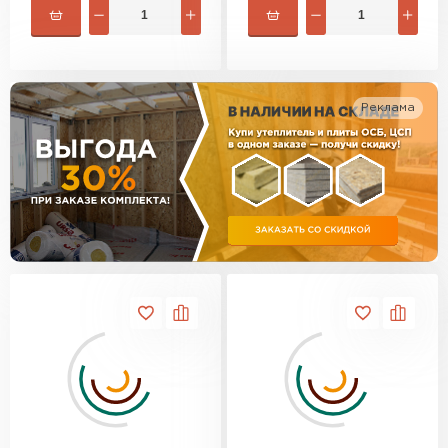
Утеплитель Эковер
Утеплитель Термит
ПЕРЕЙТИ
Утеплитель Isotec
Реклама
Утеплитель Тимплэкс
ПЕРЕЙТИ
Утеплитель Ruspanel
Утеплитель Изовол
Утеплитель Брит
ПЕРЕЙТИ
Утеплитель Basfiber
Утеплитель Basfiber
ПЕРЕЙТИ
Утеплитель Xotpipe
Утеплитель Термит