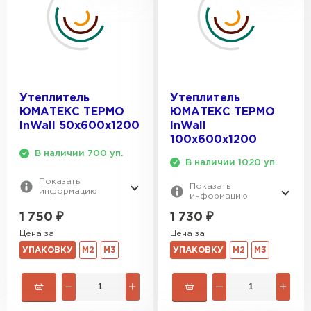
Утеплитель Knauf
ПЕРЕЙТИ
Утеплитель Isoroc
Утеплитель
Утеплитель
ЮМАТЕКС ТЕРМО
ЮМАТЕКС ТЕРМО
ПЕРЕЙТИ
InWall 50х600х1200
InWall
100х600х1200
В наличии 700 уп.
В наличии 1020 уп.
Утеплитель Isover
Показать
Показать
информацию
информацию
ПЕРЕЙТИ
1 750
₽
1 730
₽
Цена за
Цена за
Утеплитель Paroc
УПАКОВКУ
М2
М3
УПАКОВКУ
М2
М3
ПЕРЕЙТИ