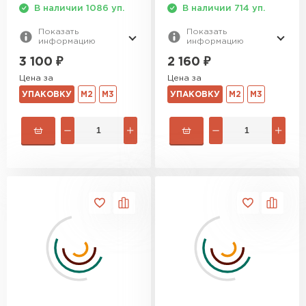
В наличии 1086 уп.
В наличии 714 уп.
Утеплитель Baswool
Показать
Показать
информацию
информацию
ПЕРЕЙТИ
3 100
₽
2 160
₽
Цена за
Цена за
УПАКОВКУ
М2
М3
УПАКОВКУ
М2
М3
Утеплитель Izolife
ПЕРЕЙТИ
ВСЕ ПРОИЗВОДИТЕЛИ