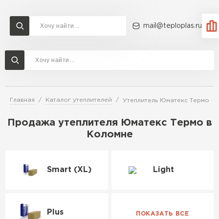
mail@teploplas.ru
Доставка и оплата
Акции
О компании
Контакты
Утеплитель Технониколь
Перейти в каталог
Главная
Каталог утеплителей
Утеплитель Юматекс Термо
Утеплитель Ветонит
Утеплитель Rockwool
Продажа утеплителя Юматекс Термо в
Коломне
ПЕРЕЙТИ
Утеплитель Knauf
Smart (XL)
Light
Утеплитель Profiplex
Утеплитель Пеноплекс
ПЕРЕЙТИ
Plus