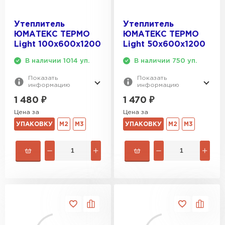
Утеплитель Тимплэкс
ПЕРЕЙТИ
Утеплитель
Утеплитель
ЮМАТЕКС ТЕРМО
ЮМАТЕКС ТЕРМО
Light 100х600х1200
Light 50х600х1200
Утеплитель Теплекс
В наличии 1014 уп.
В наличии 750 уп.
ПЕРЕЙТИ
Показать
Показать
информацию
информацию
1 480
₽
1 470
₽
Утеплитель Изомин
Цена за
Цена за
УПАКОВКУ
М2
М3
УПАКОВКУ
М2
М3
ПЕРЕЙТИ
Рулонная кровля Брит
ПЕРЕЙТИ