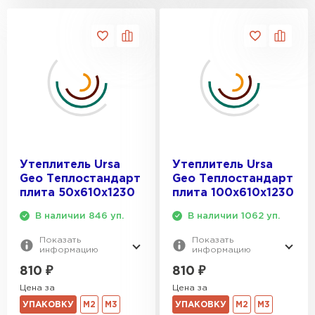
ПЕРЕЙТИ
Утеплитель Isoroc
ПЕРЕЙТИ
Утеплитель Isover
Утеплитель Ursa
Утеплитель Ursa
ПЕРЕЙТИ
Geo Теплостандарт
Geo Теплостандарт
плита 50х610х1230
плита 100х610х1230
Утеплитель Paroc
В наличии 846 уп.
В наличии 1062 уп.
Показать
Показать
ПЕРЕЙТИ
информацию
информацию
810
₽
810
₽
Утеплитель Penoplex
Цена за
Цена за
УПАКОВКУ
М2
М3
УПАКОВКУ
М2
М3