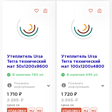
Утеплитель Ursa
Утеплитель Ursa
Terra технический
Terra технический
мат 50х1200х9600
мат 100х1200х4800
В наличии 780 уп.
В наличии 696 уп.
Показать
Показать
информацию
информацию
1 710
₽
1 720
₽
2 295
₽
2 305
₽
Цена за
Цена за
УПАКОВКУ
М2
М3
УПАКОВКУ
М2
М3