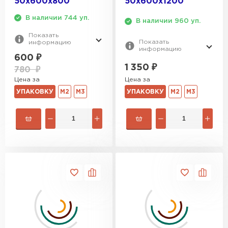
50х600х800
50х600х1200
В наличии 744 уп.
В наличии 960 уп.
Показать
Показать
информацию
информацию
600
₽
1 350
₽
780
₽
Цена за
Цена за
УПАКОВКУ
М2
М3
УПАКОВКУ
М2
М3