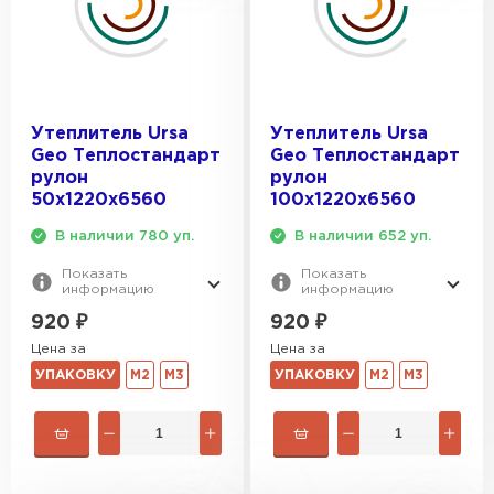
Утеплитель Тимплэкс
ПЕРЕЙТИ
Утеплитель Теплекс
Утеплитель Ursa
Утеплитель Ursa
Geo Теплостандарт
Geo Теплостандарт
ПЕРЕЙТИ
рулон
рулон
50х1220х6560
100х1220х6560
Утеплитель Изомин
В наличии 780 уп.
В наличии 652 уп.
ПЕРЕЙТИ
Показать
Показать
информацию
информацию
920
₽
920
₽
Цена за
Цена за
Рулонная кровля Брит
УПАКОВКУ
М2
М3
УПАКОВКУ
М2
М3
ПЕРЕЙТИ
Утеплитель Knauf