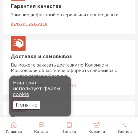
Гарантия качества
Заменим дефектный материал или вернём деньги
Условия возврата
Доставка и самовывоз
Вы можете заказать доставку по Коломне и
Московской области или оформить самовывоз с
нашего склада в Коломне
Наш сайт
Условия доставки и самовывоза
использует файлы
cookie
Понятно
Оптово и розничная продажа
Мы продаем товары как в розницу, так и оптом. В
Главная
Каталог
Заявка
Корзина
Звонок
зависимости от объемов заказа мы предоставляем
клиентам персональные скидки