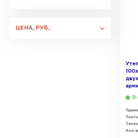
30
Утеплитель Isover
40
Для стен
60
Утеплитель Белтеп
Для штукатурки
Утеплитель Урса
ЦЕНА, РУБ.:
ПЕРЕЙТИ
Утеплитель Isoroc
Утеплитель Изотек
Утеп
Утеплитель Изовол
100х
ПЕРЕЙТИ
дву
арм
Утеплитель Paroc
В 
Утеплитель Hotrock
Прим
Утеплитель Hotrock
Плотн
ПЕРЕЙТИ
Тепл
Кол-в
Утеплитель Изомин