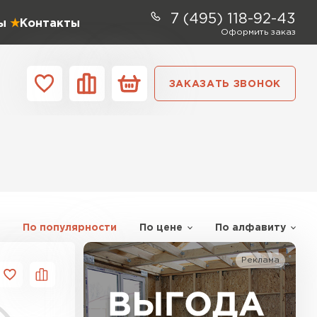
7 (495) 118-92-43
ы
Контакты
Оформить заказ
ЗАКАЗАТЬ ЗВОНОК
ании
Контакты
ель Profiplex
ЕЙТИ
По популярности
По цене
По алфавиту
Реклама
ь Дирок
ТИ