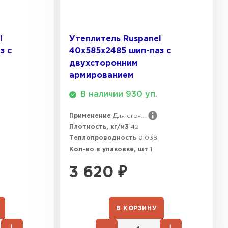
ТИ
l
Утеплитель Ruspanel
 Isoroc
з с
40х585х2485 шип-паз с
двухсторонним
ТИ
армированием
В наличии 930 уп.
ь Paroc
Применение
Для стен...
Плотность, кг/м3
42
ТИ
Теплопроводность
0.038
Кол-во в упаковке, шт
1
3 620
₽
ь Rockwool
ТИ
В КОРЗИНУ