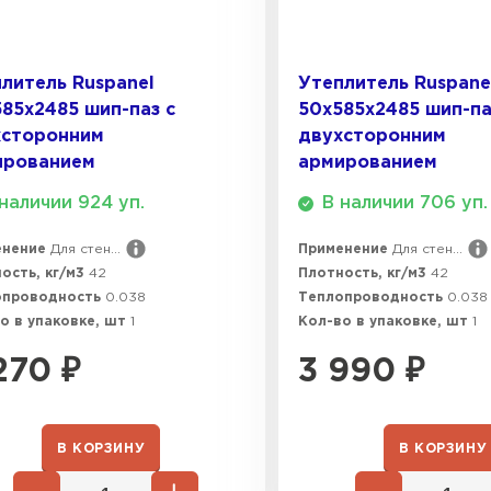
ПЕРЕЙ
литель Ruspanel
Утеплитель Ruspane
Утеплитель
85х2485 шип-паз с
50х585х2485 шип-па
хсторонним
двухсторонним
ПЕРЕЙ
ированием
армированием
наличии 924 уп.
В наличии 706 уп.
Утеплител
енение
Для стен...
Применение
Для стен...
ость, кг/м3
42
Плотность, кг/м3
42
ПЕРЕЙ
опроводность
0.038
Теплопроводность
0.038
о в упаковке, шт
1
Кол-во в упаковке, шт
1
270
₽
3 990
₽
Утеплител
ПЕРЕЙ
В КОРЗИНУ
В КОРЗИНУ