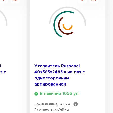
l
Утеплитель Ruspanel
з с
40х585х2485 шип-паз с
односторонним
армированием
В наличии 1056 уп.
Применение
Для стен...
Плотность, кг/м3
42