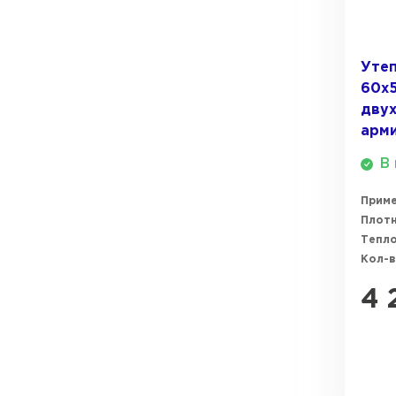
ПЕРЕЙТИ
Утеплитель Термит
Утеп
Утеплитель Knauf
60х5
Утеплитель Isotec
дву
ПЕРЕЙТИ
арм
Утеплитель Ruspanel
В 
Утеплитель Isover
Прим
Утеплитель Брит
Плотн
ПЕРЕЙТИ
Тепл
Кол-в
Утеплитель Basfiber
4 
Утеплитель Penoplex
Утеплитель Xotpipe
ПЕРЕЙТИ