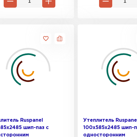
Утеплител
ПЕРЕЙ
Гипсокарт
ПЕРЕЙ
Сэндвич-п
ПЕРЕЙ
литель Ruspanel
Утеплитель Ruspane
85х2485 шип-паз с
100х585х2485 шип-п
Утеплитель
хсторонним
односторонним