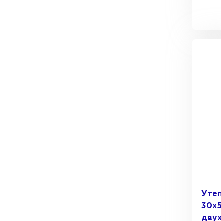
Утеплитель Тимплэкс
Утеплитель Технониколь
ПЕРЕЙТИ
Утеплитель Юматекс Термо
ПЕРЕЙТИ
Утеплитель Неман
ПЕРЕЙТИ
Утеп
30х5
Утеплитель Baswool
дву