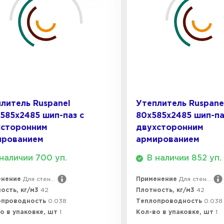
Утеплител
ПЕРЕЙ
Утеплител
литель Ruspanel
Утеплитель Ruspane
585х2485 шип-паз с
80х585х2485 шип-па
ПЕРЕЙ
хсторонним
двухсторонним
ированием
армированием
наличии 700 уп.
В наличии 852 уп.
Утеплител
енение
Для стен...
Применение
Для стен...
ость, кг/м3
42
Плотность, кг/м3
42
ПЕРЕЙ
опроводность
0.038
Теплопроводность
0.038
о в упаковке, шт
1
Кол-во в упаковке, шт
1