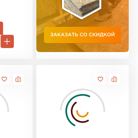
ь Тимплэкс
ТИ
 Basfiber
ТИ
ь Теплекс
ТИ
кровля Брит