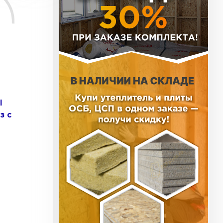
ь Тизол
ТИ
ь Ruspanel
l
з с
ТИ
ь Xotpipe
ТИ