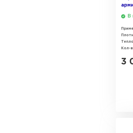
арм
ПЕРЕЙТИ
В 
Прим
Плотн
Тепл
Кол-в
3 