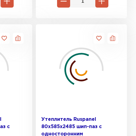
ь Ursa
ТИ
он
ТИ
анели
ТИ
l
Утеплитель Ruspanel
аз с
80х585х2485 шип-паз с
 Izolife
односторонним