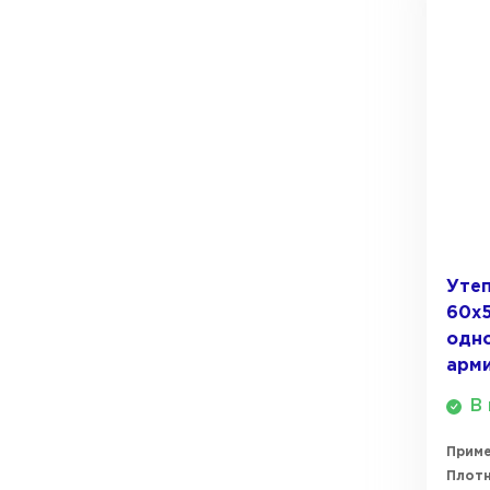
Утеп
60х5
одн
арм
В 
Прим
Плотн