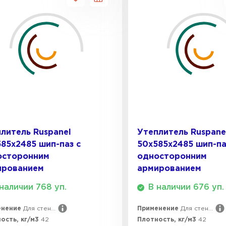
литель Ruspanel
Утеплитель Ruspane
85х2485 шип-паз с
50х585х2485 шип-па
осторонним
односторонним
ированием
армированием
наличии 768 уп.
В наличии 676 уп.
енение
Для стен...
Применение
Для стен...
ость, кг/м3
42
Плотность, кг/м3
42