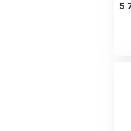
Утеплитель Эковер
5 
Утеплитель Юматекс
ПЕРЕЙТИ
Утеплитель Теплекс
Утеплитель Изовол
ПЕРЕЙТИ
Утеплитель Эковер
Утеплитель Дирок
Утеплитель Термит
ПЕРЕЙТИ
Утеплитель Белтеп
Утеплитель Изомин
Утеплитель Тизол