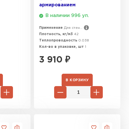
армированием
ТИ
В наличии 996 уп.
Применение
Для стен...
Плотность, кг/м3
42
Теплопроводность
0.038
Кол-во в упаковке, шт
1
3 910
₽
В КОРЗИНУ