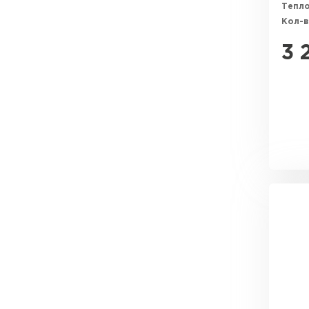
Тепл
Кол-в
3 