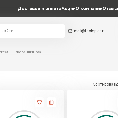
Доставка и оплата
Акции
О компании
Отзыв
mail@teploplas.ru
Акции
О комп
литель Ruspanel шип-паз
Утеплит
ПЕР
Сортировать:
Утеплител
ПЕРЕЙ