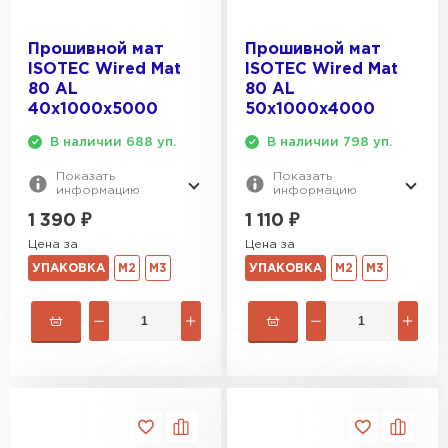
Утеплитель Эковер
Утеплитель Термит
Прошивной мат
Прошивной мат
ПЕРЕЙТИ
ISOTEC Wired Mat
ISOTEC Wired Mat
80 AL
80 AL
Утеплитель Isotec
40х1000х5000
50х1000х4000
Утеплитель Тимплэкс
В наличии 688 уп.
В наличии 798 уп.
ПЕРЕЙТИ
Показать
Показать
Утеплитель Ruspanel
информацию
информацию
1 390
₽
1 110
₽
Утеплитель Изовол
Цена за
Цена за
Утеплитель Брит
УПАКОВКА
М2
М3
УПАКОВКА
М2
М3
ПЕРЕЙТИ
Утеплитель Basfiber
Утеплитель Basfiber
ПЕРЕЙТИ
Утеплитель Xotpipe
Утеплитель Термит