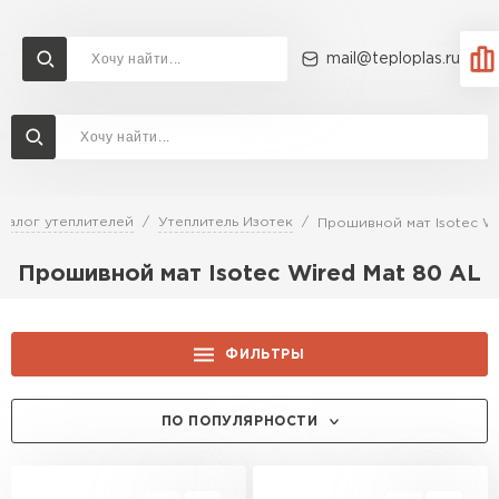
mail@teploplas.ru
Доставка и оплата
Акции
О компании
Контакты
Утеплитель Технониколь
Перейти в каталог
талог утеплителей
Утеплитель Изотек
Прошивной мат Isotec Wi
Утеплитель Ветонит
Прошивной мат Isotec Wired Mat 80 AL
Утеплитель Rockwool
ПЕРЕЙТИ
Утеплитель Knauf
ФИЛЬТРЫ
Утеплитель Profiplex
ТОЛЩИНА, ММ:
ПО ПОПУЛЯРНОСТИ
Утеплитель Пеноплекс
ПЕРЕЙТИ
50
ЦЕНА, РУБ.:
100