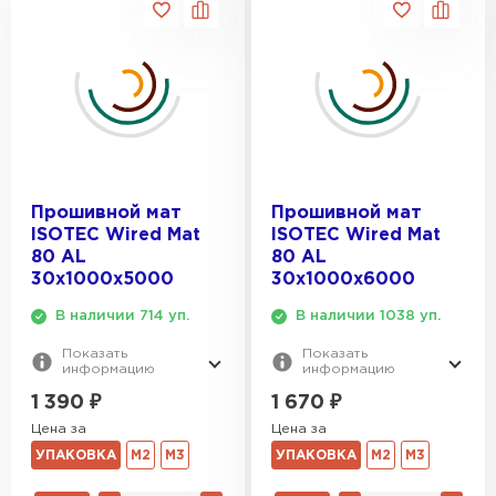
Утеплитель Isover
Утеплитель MasterPLEX
120
70
ДЛИНА, ММ:
ПЕРЕЙТИ
Утеплитель Урса
30
1300
1480
Утеплитель Дирок
Утеплитель Isoroc
1650
ПЕРЕЙТИ
Прошивной мат
Прошивной мат
1910
ISOTEC Wired Mat
ISOTEC Wired Mat
Утеплитель Изовол
1960
80 AL
80 AL
Утеплитель Белтеп
30х1000х5000
30х1000х6000
ПЕРЕЙТИ
В наличии 714 уп.
В наличии 1038 уп.
Утеплитель Paroc
Показать
Показать
информацию
информацию
Утеплитель Тизол
1 390
₽
1 670
₽
Утеплитель Hotrock
Цена за
Цена за
ПЕРЕЙТИ
УПАКОВКА
М2
М3
УПАКОВКА
М2
М3
Утеплитель Изомин