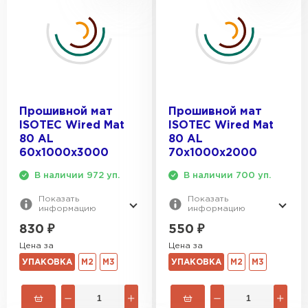
Утеплитель Тимплэкс
ПЕРЕЙТИ
Утеплитель Теплекс
ПЕРЕЙТИ
Прошивной мат
Прошивной мат
ISOTEC Wired Mat
ISOTEC Wired Mat
80 AL
80 AL
Утеплитель Изомин
60х1000х3000
70х1000х2000
ПЕРЕЙТИ
В наличии 972 уп.
В наличии 700 уп.
Показать
Показать
информацию
информацию
Рулонная кровля Брит
830
₽
550
₽
ПЕРЕЙТИ
Цена за
Цена за
УПАКОВКА
М2
М3
УПАКОВКА
М2
М3
Утеплитель Knauf