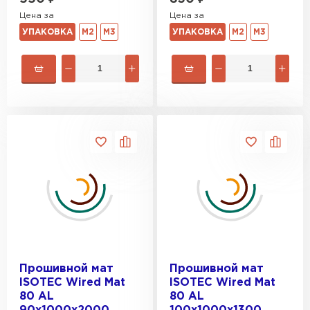
Цена за
Цена за
УПАКОВКА
М2
М3
УПАКОВКА
М2
М3
Утеплитель Rockwool
ПЕРЕЙТИ
Утеплитель Технониколь
ПЕРЕЙТИ
Утеплитель Ursa
ПЕРЕЙТИ
Утеплитель Юматекс Термо
Прошивной мат
Прошивной мат
ISOTEC Wired Mat
ISOTEC Wired Mat
ПЕРЕЙТИ
80 AL
80 AL