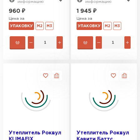
информацию
информацию
960
₽
1 945
₽
Гипсокартон
Цена за
Цена за
ПЕРЕЙТИ
УПАКОВКУ
М2
М3
УПАКОВКУ
М2
М3
Утеплитель Неман
ПЕРЕЙТИ
Сэндвич-панели
ПЕРЕЙТИ
Утеплитель Baswool
Утеплитель Роквул
Утеплитель Роквул
KLIMAFIX
Кавити Баттс