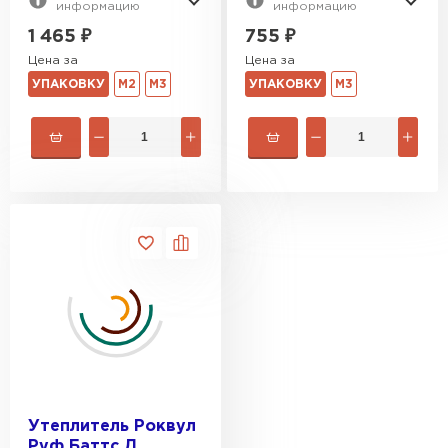
информацию
информацию
1 465
₽
755
₽
Цена за
Цена за
УПАКОВКУ
М2
М3
УПАКОВКУ
М3
Утеплитель Роквул
Руф Баттс Д