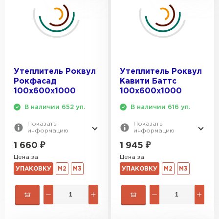
Утеплитель Тимплэкс
ПЕРЕЙТИ
Утеплитель Теплекс
ПЕРЕЙТИ
Утеплитель Роквул
Утеплитель Роквул
Рокфасад
Кавити Баттс
100х600х1000
100х600х1000
Утеплитель Изомин
В наличии 652 уп.
В наличии 616 уп.
ПЕРЕЙТИ
Показать
Показать
информацию
информацию
1 660
₽
1 945
₽
Цена за
Цена за
Рулонная кровля Брит
УПАКОВКУ
М2
М3
УПАКОВКУ
М2
М3
ПЕРЕЙТИ
Утеплитель Knauf