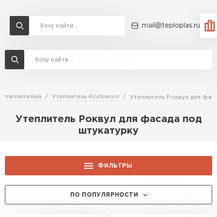
mail@teploplas.ru
Доставка и оплата
Акции
О компании
Контакты
Утеплитель Технониколь
Перейти в каталог
 утеплителей
Утеплитель Rockwool
Утеплитель Роквул для фас
Утеплитель Ветонит
Утеплитель Роквул для фасада под
Утеплитель Rockwool
штукатурку
ПЕРЕЙТИ
Утеплитель Knauf
ФИЛЬТРЫ
Утеплитель Profiplex
Утеплитель Пеноплекс
ПРОДУКТОВАЯ ЛИНЕЙКА:
ПЕРЕЙТИ
ПО ПОПУЛЯРНОСТИ
Руф Баттс