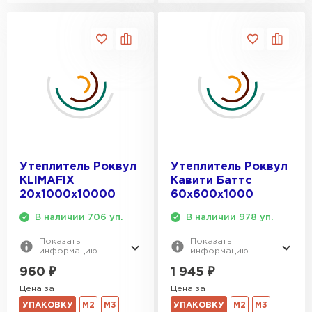
ПЕРЕЙТИ
Утеплитель Isoroc
ПЕРЕЙТИ
Утеплитель Isover
ПЕРЕЙТИ
Утеплитель Роквул
Утеплитель Роквул
KLIMAFIX
Кавити Баттс
20х1000х10000
60х600х1000
Утеплитель Paroc
В наличии 706 уп.
В наличии 978 уп.
ПЕРЕЙТИ
Показать
Показать
информацию
информацию
960
₽
1 945
₽
Утеплитель Penoplex
Цена за
Цена за
УПАКОВКУ
М2
М3
УПАКОВКУ
М2
М3