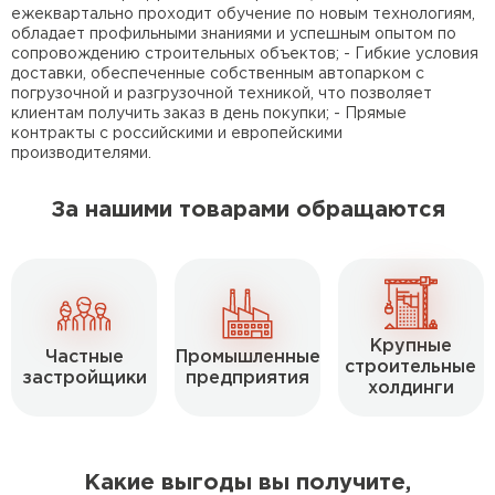
Утеплитель Isover
ежеквартально проходит обучение по новым технологиям,
Утеплитель MasterPLEX
обладает профильными знаниями и успешным опытом по
сопровождению строительных объектов; - Гибкие условия
ПЕРЕЙТИ
доставки, обеспеченные собственным автопарком с
Утеплитель Урса
погрузочной и разгрузочной техникой, что позволяет
клиентам получить заказ в день покупки; - Прямые
контракты с российскими и европейскими
Утеплитель Дирок
производителями.
Утеплитель Isoroc
ПЕРЕЙТИ
За нашими товарами обращаются
Утеплитель Изовол
Утеплитель Белтеп
ПЕРЕЙТИ
Утеплитель Paroc
Крупные
Частные
Промышленные
строительные
застройщики
предприятия
холдинги
Утеплитель Тизол
Утеплитель Hotrock
ПЕРЕЙТИ
Какие выгоды вы получите,
Утеплитель Изомин