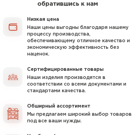
обратившись к нам
Утеплитель Изотек
ПЕРЕЙТИ
Утеплитель Юматекс
Низкая цена
Наши цены выгодны благодаря нашему
процессу производства,
Утеплитель Ruspanel
Утеплитель Теплекс
обеспечивающему отличное качество и
экономическую эффективность без
ПЕРЕЙТИ
наценок.
Утеплитель Эковер
Сертифицированные товары
Наши изделия производятся в
Утеплитель Hotrock
Утеплитель Дирок
соответствии со всеми документами и
стандартами качества.
ПЕРЕЙТИ
Утеплитель Белтеп
Обширный ассортимент
Утеплитель Xotpipe
Мы предлагаем широкий выбор товаров
под все ваши нужды.
ПЕРЕЙТИ
Утеплитель Тизол