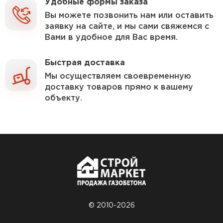
Удобные формы заказа
Утеплитель Эковер
Вы можете позвонить нам или оставить
Утеплитель Термит
заявку на сайте, и мы сами свяжемся с
ПЕРЕЙТИ
Вами в удобное для Вас время.
Утеплитель Isotec
Быстрая доставка
Утеплитель Тимплэкс
Мы осуществляем своевременную
доставку товаров прямо к вашему
ПЕРЕЙТИ
Утеплитель Ruspanel
объекту.
Утеплитель Изовол
Утеплитель Брит
ПЕРЕЙТИ
Утеплитель Basfiber
Утеплитель Basfiber
ПЕРЕЙТИ
Утеплитель Xotpipe
© 2010-2026