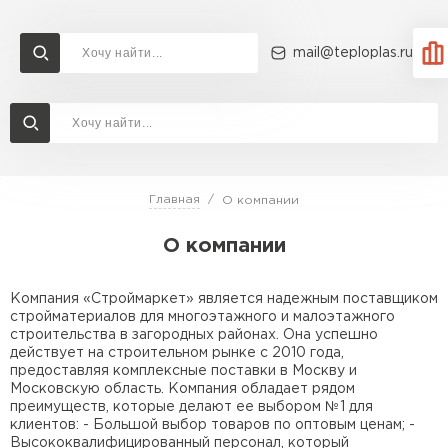
mail@teploplas.ru
Доставка и оплата
Акции
О компании
Контакты
Утеплитель Технониколь
Перейти в каталог
Главная
О компании
Утеплитель Ветонит
О компании
Утеплитель Rockwool
ПЕРЕЙТИ
Компания «Строймаркет» является надежным поставщиком
Утеплитель Knauf
стройматериалов для многоэтажного и малоэтажного
строительства в загородных районах. Она успешно
Утеплитель Profiplex
действует на строительном рынке с 2010 года,
предоставляя комплексные поставки в Москву и
Утеплитель Пеноплекс
Московскую область. Компания обладает рядом
ПЕРЕЙТИ
преимуществ, которые делают ее выбором №1 для
клиентов: - Большой выбор товаров по оптовым ценам; -
Высококвалифицированный персонал, который