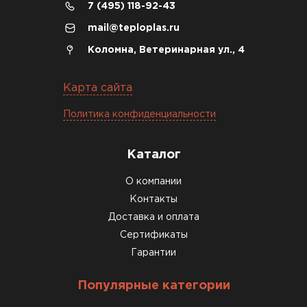
Утеплитель Термит
7 (495) 118-92-43
Утеплитель Тимплэкс
mail@teploplas.ru
ПЕРЕЙТИ
Коломна, Ветеринарная ул., 4
Утеплитель Теплекс
Карта сайта
ПЕРЕЙТИ
Политика конфиденциальности
Утеплитель Изомин
Каталог
ПЕРЕЙТИ
О компании
Контакты
Доставка и оплата
Рулонная кровля Брит
Сертификаты
ПЕРЕЙТИ
Гарантии
Популярные категории
Утеплитель Knauf