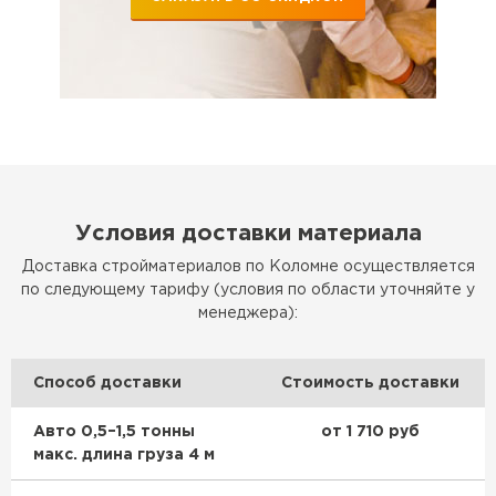
Утеплитель Эковер
Утеплитель Термит
ПЕРЕЙТИ
Утеплитель Isotec
Утеплитель Тимплэкс
ПЕРЕЙТИ
Утеплитель Ruspanel
Условия доставки материала
Утеплитель Изовол
Доставка стройматериалов по Коломне осуществляется
Утеплитель Брит
по следующему тарифу (условия по области уточняйте у
ПЕРЕЙТИ
менеджера):
Утеплитель Basfiber
Утеплитель Basfiber
Способ доставки
Стоимость доставки
ПЕРЕЙТИ
Авто 0,5–1,5 тонны
от 1 710 руб
Утеплитель Xotpipe
макс. длина груза 4 м
Утеплитель Термит