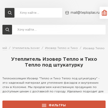
mail@teploplas.ru
Доставка и оплата
Акции
О компании
Контакты
Утеплитель Технониколь
Перейти в каталог
телей
Утеплитель Isover
Изовер Тепло и Тихо
Изовер Тепло и
Утеплитель Ветонит
Утеплитель Изовер Тепло и Тихо
Утеплитель Rockwool
Тепло под штукатурку
ПЕРЕЙТИ
Утеплитель Knauf
Теплоизоляция Изовер "Тепло и Тихо Тепло под штукатурку" -
это надежный материал для утепления фасадов и внутренних
Утеплитель Profiplex
стен в Коломне. Мы предлагаем качественную продукцию по
доступным ценам с доставкой по городу. Идеально подходит для
Утеплитель Пеноплекс
ПЕРЕЙТИ
создания комфортного микроклимата в жилых и коммерческих
помещениях, обеспечивая тепло и звукоизоляцию.
ФИЛЬТРЫ