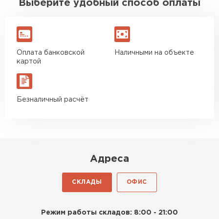
Выберите удобный способ оплаты
Гипсокартон
ПЕРЕЙТИ
Оплата банковской
Наличными на объекте
картой
Утеплитель Неман
Безналичный расчёт
ПЕРЕЙТИ
Сэндвич-панели
Адреса
ПЕРЕЙТИ
СКЛАДЫ
ОФИС
Утеплитель Baswool
Режим работы складов: 8:00 - 21:00