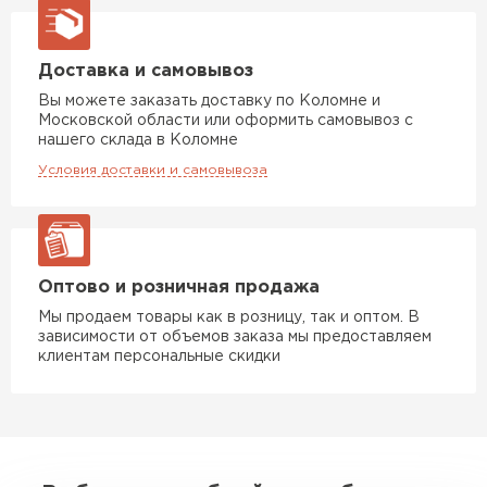
Утеплитель Rockwool
Доставка и самовывоз
Вы можете заказать доставку по Коломне и
ПЕРЕЙТИ
Московской области или оформить самовывоз с
нашего склада в Коломне
Условия доставки и самовывоза
Утеплитель Технониколь
ПЕРЕЙТИ
Оптово и розничная продажа
Утеплитель Ursa
Мы продаем товары как в розницу, так и оптом. В
зависимости от объемов заказа мы предоставляем
ПЕРЕЙТИ
клиентам персональные скидки
Утеплитель Юматекс Термо
ПЕРЕЙТИ