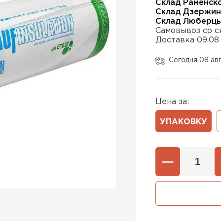
Склад Раменск
Склад Дзержин
Склад Люберц
Самовывоз со с
Утеплител
Доставка 09.08
ПЕРЕЙ
Сегодня 08 ав
Утеплител
Цена за:
УПАКОВКУ
ПЕРЕЙ
Утеплител
ПЕРЕЙ