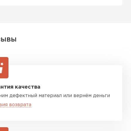
ь Тимплэкс
ТИ
ЗЫВЫ
 Basfiber
ТИ
ь Теплекс
нтия качества
ТИ
ним дефектный материал или вернём деньги
вия возврата
кровля Брит