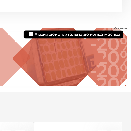
ь Ursa
ТИ
Реклама
он
ТИ
анели
ТИ
 Izolife