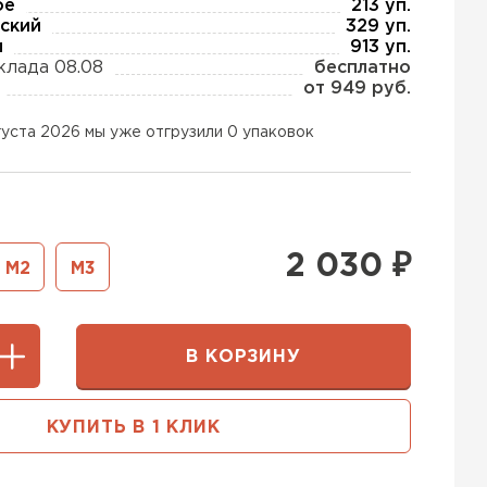
ое
213 уп.
ский
329 уп.
ы
913 уп.
клада 08.08
бесплатно
ь Тизол
от 949 руб.
ТИ
густа 2026 мы уже отгрузили 0 упаковок
ь Ruspanel
2 030
₽
М2
М3
ТИ
В КОРЗИНУ
ь Xotpipe
ТИ
КУПИТЬ В 1 КЛИК