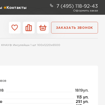
7 (495) 118-92-43
ы
Контакты
Оформить заказ
ЗАКАЗАТЬ ЗВОНОК
ании
Контакты
я КНАУФ Инсулейшн 1 шт 100х1220х6500
ель Profiplex
ЕЙТИ
ывов
ь Дирок
08
1819уп.
113 уп.
о
251 уп.
ТИ