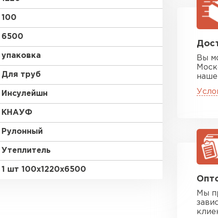
ПЕРЕЙ
100
6500
Утеплитель
Дост
упаковка
Вы м
ПЕРЕЙ
Моск
Для труб
наше
Усло
Инсулейшн
Утеплител
КНАУФ
ПЕРЕЙ
Рулонный
Утеплитель
Утепли
1 шт 100х1220х6500
Опто
Мы п
ПЕР
зави
клие