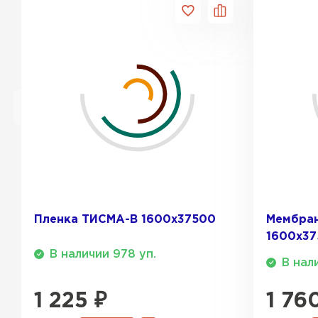
ПЕРЕЙТИ
Пленка ТИСМА-В 1600х37500
Мембра
1600х3
В наличии 978 уп.
В нал
1 225
₽
1 76