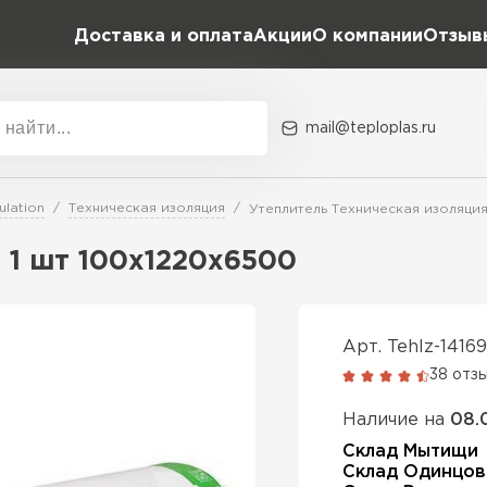
Доставка и оплата
Акции
О компании
Отзыв
mail@teploplas.ru
Акции
О комп
ulation
Техническая изоляция
Утеплитель Техническая изоляци
1 шт 100х1220х6500
Утеплит
ПЕР
Арт. TehIz-14169
38 отз
Утеплител
Наличие на
08.
Склад Мытищи
Склад Одинцов
ПЕРЕЙ