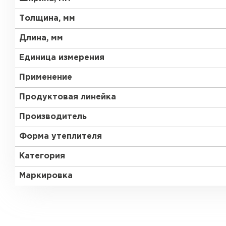
ПЕРЕЙТИ
Толщина, мм
Утеплитель Термит
Длина, мм
Утеплитель Knauf
Утеплитель Isotec
Единица измерения
ПЕРЕЙТИ
Применение
Утеплитель Ruspanel
Продуктовая линейка
Утеплитель Isover
Производитель
Утеплитель Брит
ПЕРЕЙТИ
Форма утеплителя
Категория
Утеплитель Basfiber
Утеплитель Penoplex
Маркировка
Утеплитель Xotpipe
ПЕРЕЙТИ