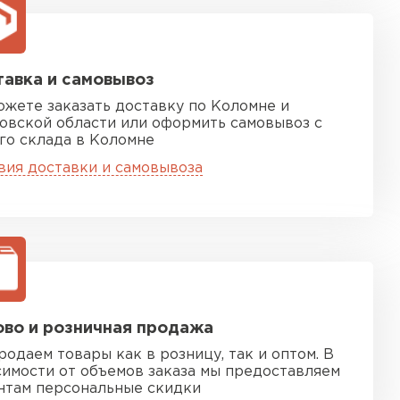
ТИ
 Isoroc
авка и самовывоз
ожете заказать доставку по Коломне и
ТИ
овской области или оформить самовывоз с
го склада в Коломне
вия доставки и самовывоза
ь Paroc
ТИ
тель Rockwool
во и розничная продажа
родаем товары как в розницу, так и оптом. В
ЕЙТИ
симости от объемов заказа мы предоставляем
нтам персональные скидки