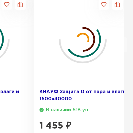
ТИ
влаги и
КНАУФ Защита D от пара и влаги
1500х40000
В наличии 618 уп.
1 455
₽