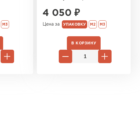
ь Ursa
4 050
₽
Цена за
ТИ
М3
УПАКОВКУ
М2
М3
В КОРЗИНУ
он
ТИ
анели
ТИ
 Izolife