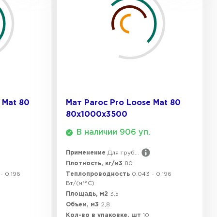
ТИ
 Isoroc
ТИ
 Mat 80
Мат Paroc Pro Loose Mat 80
ь Paroc
80х1000х3500
ТИ
В наличии 906 уп.
Применение
Для труб...
Плотность, кг/м3
80
ь Rockwool
- 0.196
Теплопроводность
0.043 - 0.196
Вт/(м*°C)
ТИ
Площадь, м2
3,5
Объем, м3
2,8
Кол-во в упаковке, шт
10