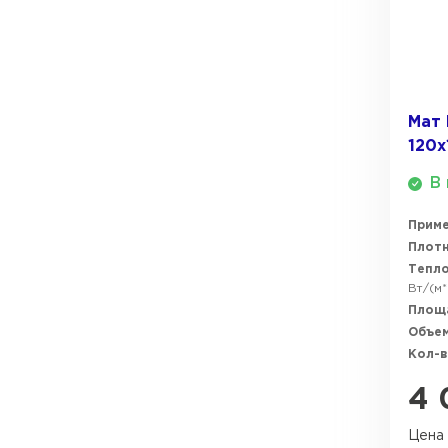
ПЕРЕЙТИ
Мат 
120
В 
Прим
Плотн
Тепл
Вт/(м*
Площ
Объем
Кол-в
4 
Цена 