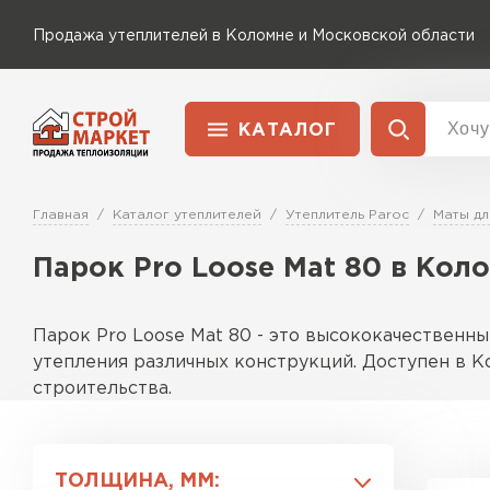
Продажа утеплителей в Коломне и Московской области
КАТАЛОГ
Доставка и оплата
Утеплитель Технониколь
Главная
Каталог утеплителей
Утеплитель Paroc
Маты дл
Перейти в каталог
Парок Pro Loose Mat 80 в Кол
Утеплитель Rockwool
Утеплитель Ветонит
ПЕРЕЙТИ
Парок Pro Loose Mat 80 - это высококачественн
Утеплитель Knauf
утепления различных конструкций. Доступен в К
строительства.
Утеплитель MasterPLEX
Утеплитель Пеноплекс
Особенности
Этот материал отличается рыхлой структурой, чт
ПЕРЕЙТИ
ТОЛЩИНА, ММ: