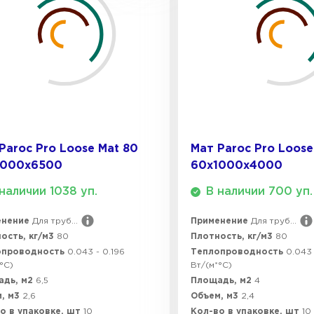
ПЕРЕЙ
Утеплитель
ПЕРЕЙ
Paroc Pro Loose Mat 80
Мат Paroc Pro Loose
Утеплител
1000х6500
60х1000х4000
ПЕРЕЙ
наличии 1038 уп.
В наличии 700 уп.
енение
Для труб...
Применение
Для труб...
ость, кг/м3
80
Плотность, кг/м3
80
Утеплител
опроводность
0.043 - 0.196
Теплопроводность
0.043 
°C)
Вт/(м*°C)
ПЕРЕЙ
адь, м2
6,5
Площадь, м2
4
, м3
2,6
Объем, м3
2,4
о в упаковке, шт
10
Кол-во в упаковке, шт
10