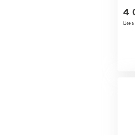
Утеплитель Тимплэкс
Утеплитель Технониколь
4 
Цена 
ПЕРЕЙТИ
Утеплитель Юматекс Термо
ПЕРЕЙТИ
Утеплитель Неман
ПЕРЕЙТИ
Утеплитель Baswool