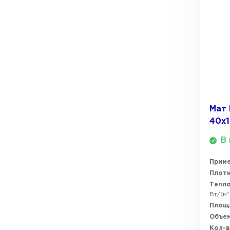
ПЕРЕЙТИ
Утеплитель Термит
Утеплитель Knauf
Утеплитель Isotec
ПЕРЕЙТИ
Утеплитель Ruspanel
Мат 
Утеплитель Isover
40х
Утеплитель Брит
ПЕРЕЙТИ
В 
Прим
Утеплитель Basfiber
Плотн
Утеплитель Penoplex
Тепл
Вт/(м*
Утеплитель Xotpipe
ПЕРЕЙТИ
Площ
Объем
Кол-в