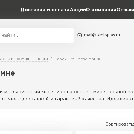
Доставка и оплата
Акции
О компании
Отзыв
mail@teploplas.ru
Акции
О комп
я овк и промышленности
Парок Pro Loose Mat 80
омне
Утеплит
ПЕР
ый изоляционный материал на основе минеральной в
оломне с доставкой и гарантией качества. Идеален
Утеплител
Сортировать:
о позволяет легко заполнять сложные формы и полос
ПЕРЕЙ