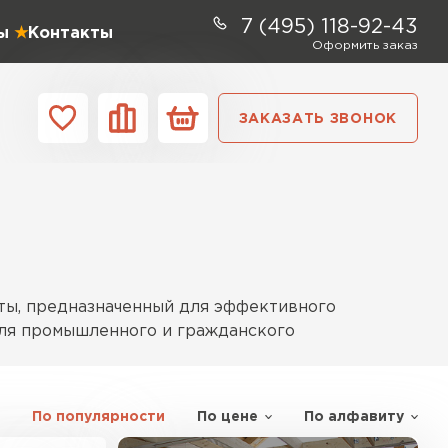
7 (495) 118-92-43
ы
Контакты
Оформить заказ
ЗАКАЗАТЬ ЗВОНОК
ании
Контакты
ель Profiplex
ЕЙТИ
аты, предназначенный для эффективного
 для промышленного и гражданского
ь Дирок
По популярности
По цене
По алфавиту
ти. Он устойчив к влаге и не поддерживает
ТИ