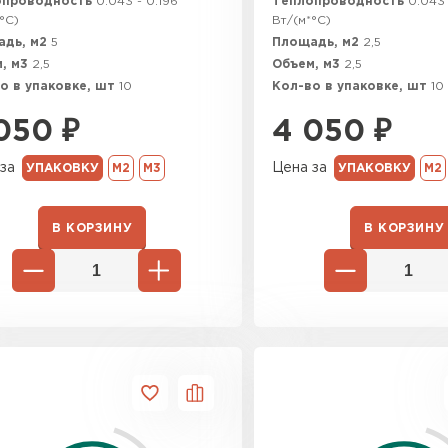
опроводность
0.043 - 0.196
Теплопроводность
0.043 
Утеплител
°C)
Вт/(м*°C)
адь, м2
5
Площадь, м2
2,5
, м3
2,5
Объем, м3
2,5
ПЕРЕЙ
ысокая. Сертифицирован для использования в пище
о в упаковке, шт
10
Кол-во в упаковке, шт
10
050
₽
4 050
₽
Утеплитель
за
Цена за
УПАКОВКУ
М2
М3
УПАКОВКУ
М2
ПЕРЕЙ
В КОРЗИНУ
В КОРЗИНУ
Утеплител
ПЕРЕЙ
Рулонная 