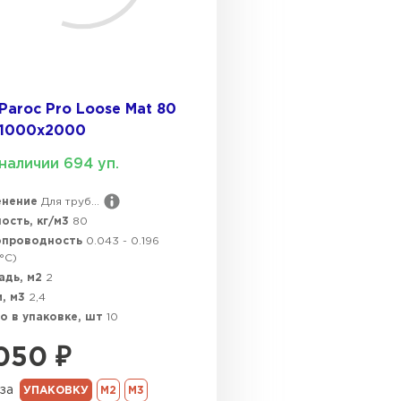
ПЕРЕЙ
ВСЕ ПРОИЗВОДИТЕЛИ
Paroc Pro Loose Mat 80
х1000х2000
наличии 694 уп.
енение
Для труб...
ость, кг/м3
80
опроводность
0.043 - 0.196
°C)
адь, м2
2
, м3
2,4
о в упаковке, шт
10
050
₽
за
УПАКОВКУ
М2
М3