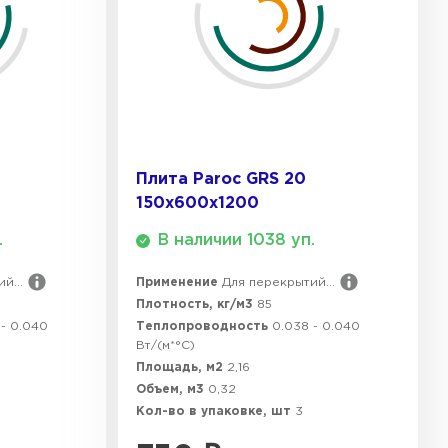
Плита Paroc GRS 20
150х600х1200
.
В наличии 1038 уп.
й...
Применение
Для перекрытий...
Плотность, кг/м3
85
 - 0.040
Теплопроводность
0.038 - 0.040
Вт/(м*°C)
Площадь, м2
2,16
Объем, м3
0,32
Кол-во в упаковке, шт
3