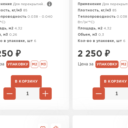
енение
Для перекрытий...
Применение
Для перекрыти
Утеплител
ость, кг/м3
85
Плотность, кг/м3
85
опроводность
0.038 - 0.040
Теплопроводность
0.038
°C)
Вт/(м*°C)
ПЕРЕЙ
адь, м2
4,32
Площадь, м2
4,32
, м3
0,26
Объем, м3
0,3
о в упаковке, шт
6
Кол-во в упаковке, шт
6
Гипсокарт
250
₽
2 250
₽
ПЕРЕЙ
за
Цена за
УПАКОВКУ
М2
М3
УПАКОВКУ
М2
В КОРЗИНУ
В КОРЗИНУ
Сэндвич-п
ПЕРЕЙ
Утеплитель