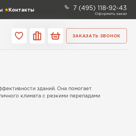
7 (495) 118-92-43
ы
Контакты
Оформить заказ
ЗАКАЗАТЬ ЗВОНОК
ании
Контакты
ель Profiplex
ффективности зданий. Она помогает
ЕЙТИ
личного климата с резкими перепадами
тель Дирок
ые к влаге. Технологии включают
ЕЙТИ