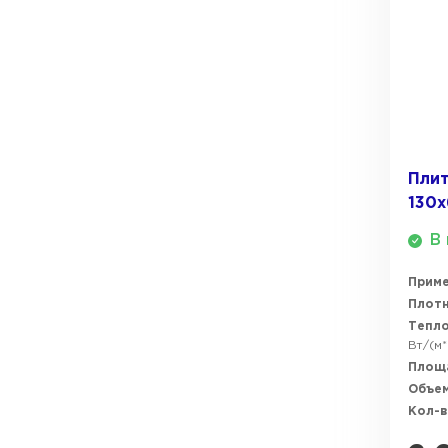
Плит
130
В 
Прим
Плотн
Тепл
Вт/(м*
Площ
Объем
Кол-в