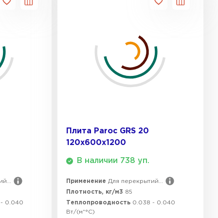
ТИ
Плита Paroc GRS 20
120х600х1200
В наличии 738 уп.
й...
Применение
Для перекрытий...
Плотность, кг/м3
85
 - 0.040
Теплопроводность
0.038 - 0.040
Вт/(м*°C)