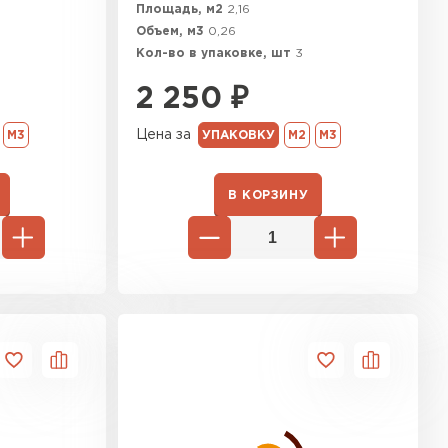
Площадь, м2
2,16
Объем, м3
0,26
Кол-во в упаковке, шт
3
2 250
₽
Цена за
М3
УПАКОВКУ
М2
М3
В КОРЗИНУ