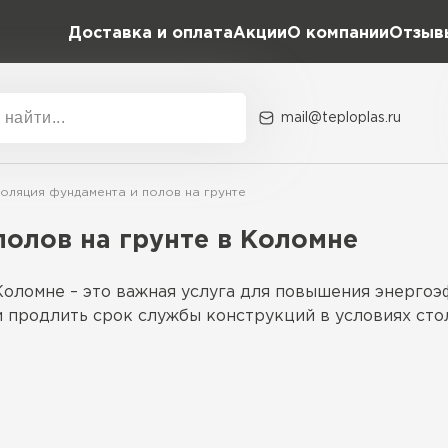
Доставка и оплата
Акции
О компании
Отзыв
mail@teploplas.ru
Акции
О комп
оляция фундамента и полов на грунте
олов на грунте в Коломне
Утеплит
Коломне – это важная услуга для повышения энергоэ
ПЕР
и продлить срок службы конструкций в условиях сто
Утепли
удированный пенополистирол и пенопласт, устойчив
ПЕР