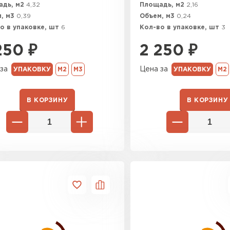
адь, м2
4,32
Площадь, м2
2,16
, м3
0,39
Объем, м3
0,24
о в упаковке, шт
6
Кол-во в упаковке, шт
3
250
₽
2 250
₽
за
Цена за
УПАКОВКУ
М2
М3
УПАКОВКУ
М2
В КОРЗИНУ
В КОРЗИНУ