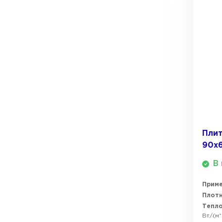
ПЕРЕЙТИ
Плит
90х
В 
Прим
Плотн
Тепл
Вт/(м*