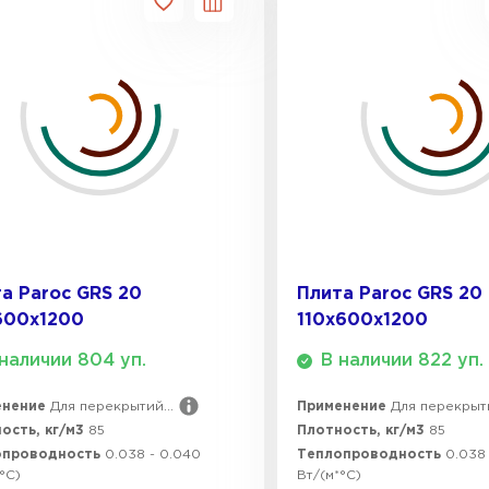
ПЕРЕЙ
ВСЕ ПРОИЗВОДИТЕЛИ
а Paroc GRS 20
Плита Paroc GRS 20
600х1200
110х600х1200
наличии 804 уп.
В наличии 822 уп.
енение
Для перекрытий...
Применение
Для перекрыти
ость, кг/м3
85
Плотность, кг/м3
85
опроводность
0.038 - 0.040
Теплопроводность
0.038
°C)
Вт/(м*°C)