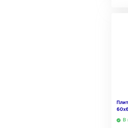
ПЕРЕЙТИ
Утеплитель Термит
Утеплитель Knauf
Утеплитель Isotec
ПЕРЕЙТИ
Утеплитель Ruspanel
Утеплитель Isover
Утеплитель Брит
ПЕРЕЙТИ
Утеплитель Basfiber
Утеплитель Penoplex
Плит
60х
Утеплитель Xotpipe
ПЕРЕЙТИ
В 