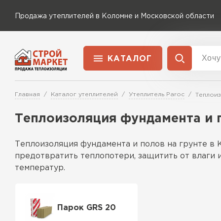
Продажа утеплителей в Коломне и Московской области
КАТАЛОГ
Доставка и оплата
Утеплитель Технониколь
Главная
Каталог утеплителей
Утеплитель Paroc
Теплоиз
Перейти в каталог
Теплоизоляция фундамента и п
Утеплитель Rockwool
Утеплитель Ветонит
Теплоизоляция фундамента и полов на грунте в 
ПЕРЕЙТИ
предотвратить теплопотери, защитить от влаги 
Утеплитель Knauf
температур.
Особенности
Утеплитель MasterPLEX
Утеплитель Пеноплекс
Материалы и технологии
Парок GRS 20
В Москве для теплоизоляции используются экстр
ПЕРЕЙТИ