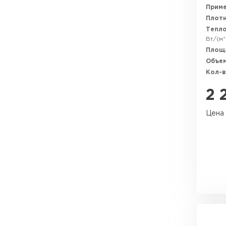
Утеплитель Тимплэкс
Прим
Утеплитель Технониколь
Плотн
Тепл
Вт/(м*
ПЕРЕЙТИ
Площ
Объем
Кол-в
Утеплитель Юматекс Термо
2 
ПЕРЕЙТИ
Цена 
Утеплитель Неман
ПЕРЕЙТИ
Утеплитель Baswool