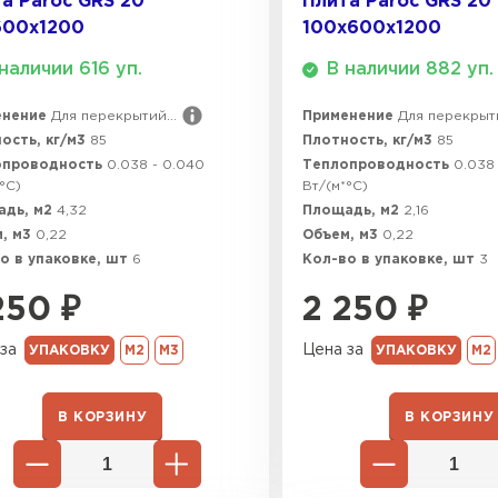
а Paroc GRS 20
Плита Paroc GRS 20
Утеплител
600х1200
100х600х1200
опроводности 0,03-0,04 Вт/м·К. Прочность на сжати
наличии 616 уп.
В наличии 882 уп.
ПЕРЕЙ
икатам. Срок службы превышает 50 лет, с гарантией 
енение
Для перекрытий...
Применение
Для перекрыти
ость, кг/м3
85
Плотность, кг/м3
85
Утеплитель
опроводность
0.038 - 0.040
Теплопроводность
0.038
°C)
Вт/(м*°C)
адь, м2
4,32
Площадь, м2
2,16
ПЕРЕЙ
, м3
0,22
Объем, м3
0,22
о в упаковке, шт
6
Кол-во в упаковке, шт
3
250
₽
2 250
Утеплител
₽
за
Цена за
УПАКОВКУ
М2
М3
УПАКОВКУ
М2
ПЕРЕЙ
В КОРЗИНУ
В КОРЗИНУ
Рулонная 