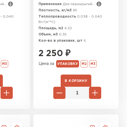
й...
Применение
Для перекрытий...
ь Ursa
Плотность, кг/м3
85
 - 0.040
Теплопроводность
0.038 - 0.040
Вт/(м*°C)
ТИ
Площадь, м2
4,32
Объем, м3
0,35
Кол-во в упаковке, шт
6
он
2 250
₽
ТИ
Цена за
М3
УПАКОВКУ
М2
М3
В КОРЗИНУ
анели
ТИ
 Izolife