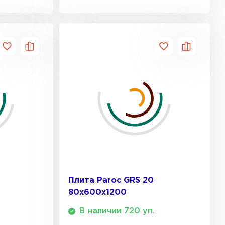
ТИ
ель Isoroc
ЕЙТИ
ь Paroc
ТИ
ь Rockwool
Плита Paroc GRS 20
80х600х1200
ТИ
В наличии 720 уп.