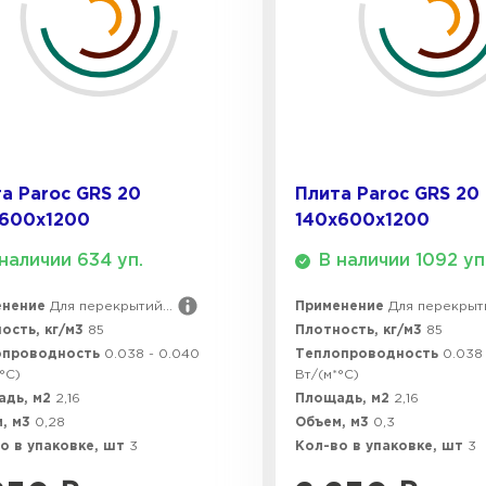
а Paroc GRS 20
Плита Paroc GRS 20
х600х1200
140х600х1200
наличии 634 уп.
В наличии 1092 уп
енение
Для перекрытий...
Применение
Для перекрыти
ость, кг/м3
85
Плотность, кг/м3
85
опроводность
0.038 - 0.040
Теплопроводность
0.038
°C)
Вт/(м*°C)
адь, м2
2,16
Площадь, м2
2,16
, м3
0,28
Объем, м3
0,3
о в упаковке, шт
3
Кол-во в упаковке, шт
3