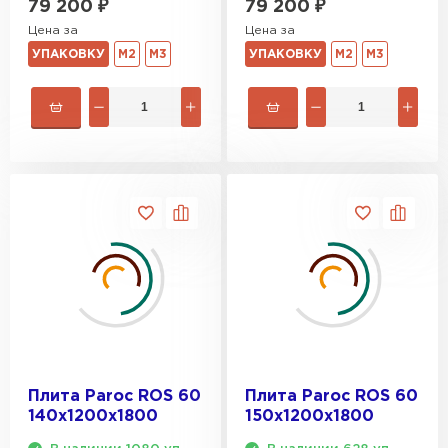
79 200
₽
79 200
₽
Цена за
Цена за
Гипсокартон
УПАКОВКУ
М2
М3
УПАКОВКУ
М2
М3
ПЕРЕЙТИ
Утеплитель Неман
ПЕРЕЙТИ
Сэндвич-панели
ПЕРЕЙТИ
Плита Paroc ROS 60
Плита Paroc ROS 60
140х1200х1800
150х1200х1800
Утеплитель Baswool