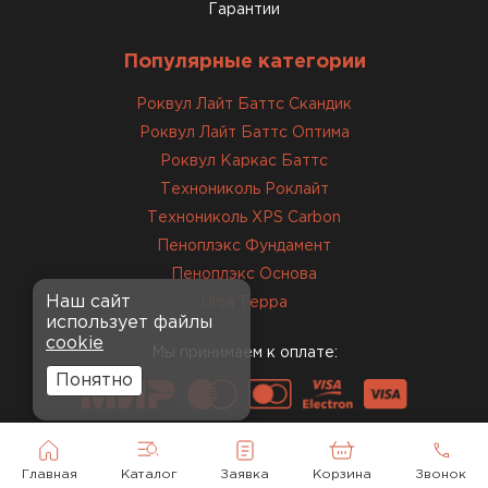
Гарантии
Популярные категории
Роквул Лайт Баттс Скандик
Роквул Лайт Баттс Оптима
Роквул Каркас Баттс
Технониколь Роклайт
Технониколь XPS Carbon
Пеноплэкс Фундамент
Пеноплэкс Основа
Наш сайт
Ursa Терра
использует файлы
cookie
Мы принимаем к оплате:
Понятно
Главная
Каталог
Заявка
Корзина
Звонок