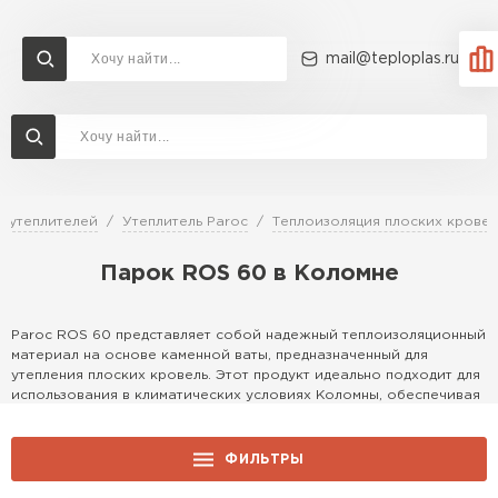
mail@teploplas.ru
Доставка и оплата
Акции
О компании
Контакты
Утеплитель Технониколь
Перейти в каталог
г утеплителей
Утеплитель Paroc
Теплоизоляция плоских кровел
Утеплитель Ветонит
Парок ROS 60 в Коломне
Утеплитель Rockwool
ПЕРЕЙТИ
Paroc ROS 60 представляет собой надежный теплоизоляционный
Утеплитель Knauf
материал на основе каменной ваты, предназначенный для
утепления плоских кровель. Этот продукт идеально подходит для
Утеплитель Profiplex
использования в климатических условиях Коломны, обеспечивая
отличную защиту от холода и шума. Доступен в различных
Утеплитель Пеноплекс
форматах для удобного монтажа в строительных проектах
ПЕРЕЙТИ
столицы.
ФИЛЬТРЫ
Особенности