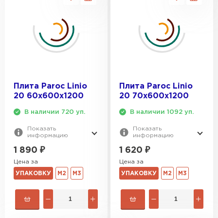
Утеплитель Тимплэкс
ПЕРЕЙТИ
Утеплитель Теплекс
ПЕРЕЙТИ
Плита Paroc Linio
Плита Paroc Linio
Утеплитель Изомин
20 60х600х1200
20 70х600х1200
В наличии 720 уп.
В наличии 1092 уп.
ПЕРЕЙТИ
Показать
Показать
информацию
информацию
Рулонная кровля Брит
1 890
₽
1 620
₽
Цена за
Цена за
ПЕРЕЙТИ
УПАКОВКУ
М2
М3
УПАКОВКУ
М2
М3
Утеплитель Knauf