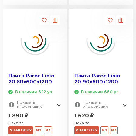
ПЕРЕЙТИ
Утеплитель Isoroc
ПЕРЕЙТИ
Утеплитель Isover
ПЕРЕЙТИ
Плита Paroc Linio
Плита Paroc Linio
20 80х600х1200
20 90х600х1200
Утеплитель Paroc
В наличии 622 уп.
В наличии 660 уп.
Показать
Показать
ПЕРЕЙТИ
информацию
информацию
1 890
₽
1 620
₽
Цена за
Цена за
Утеплитель Penoplex
УПАКОВКУ
М2
М3
УПАКОВКУ
М2
М3