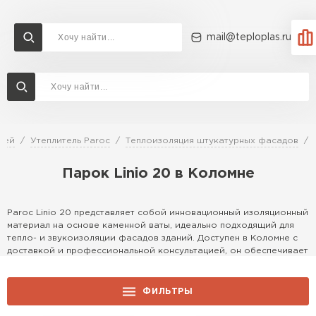
mail@teploplas.ru
Доставка и оплата
Акции
О компании
Контакты
Утеплитель Технониколь
Перейти в каталог
лей
Утеплитель Paroc
Теплоизоляция штукатурных фасадов
Утеплитель Ветонит
Парок Linio 20 в Коломне
Утеплитель Rockwool
ПЕРЕЙТИ
Paroc Linio 20 представляет собой инновационный изоляционный
Утеплитель Knauf
материал на основе каменной ваты, идеально подходящий для
тепло- и звукоизоляции фасадов зданий. Доступен в Коломне с
Утеплитель Profiplex
доставкой и профессиональной консультацией, он обеспечивает
надежную защиту от холода, шума и огня, сочетая
Утеплитель Пеноплекс
экологичность и долговечность.
ПЕРЕЙТИ
ФИЛЬТРЫ
Особенности