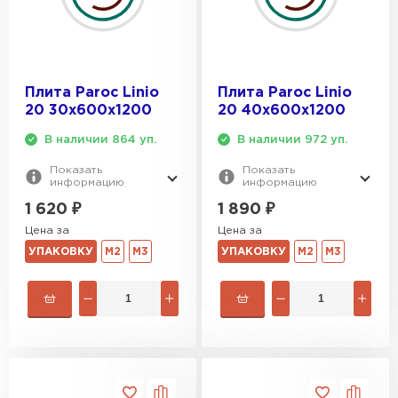
Утеплитель Эковер
Прочность на сжатие — 20 кПа, устойчивость к деформациям под
нагрузкой.
Утеплитель Термит
ПЕРЕЙТИ
Плита Paroc Linio
Плита Paroc Linio
Утеплитель Isotec
Утеплитель Тимплэкс
20 30х600х1200
20 40х600х1200
ПЕРЕЙТИ
В наличии 864 уп.
В наличии 972 уп.
Утеплитель Ruspanel
Показать
Показать
информацию
информацию
Утеплитель Изовол
1 620
₽
1 890
₽
Утеплитель Брит
Цена за
Цена за
ПЕРЕЙТИ
УПАКОВКУ
М2
М3
УПАКОВКУ
М2
М3
Утеплитель Basfiber
Утеплитель Basfiber
ПЕРЕЙТИ
Утеплитель Xotpipe
Утеплитель Термит