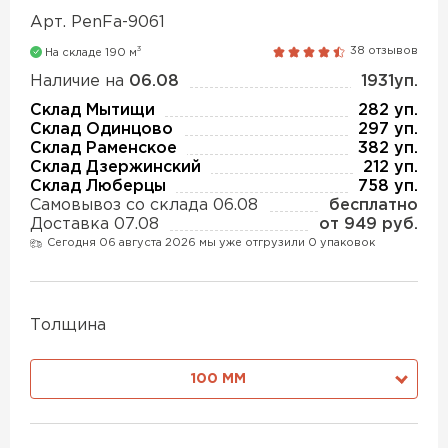
Утеплитель Isover
Утеплитель MasterPLEX
Арт. PenFa-9061
3
38 отзывов
На складе 190 м
ПЕРЕЙТИ
Наличие на
06.08
1931уп.
Утеплитель Урса
Склад Мытищи
282 уп.
Склад Одинцово
297 уп.
Утеплитель Дирок
Склад Раменское
382 уп.
Утеплитель Isoroc
Склад Дзержинский
212 уп.
ПЕРЕЙТИ
Склад Люберцы
758 уп.
Самовывоз со склада 06.08
бесплатно
Утеплитель Изовол
Доставка 07.08
от 949 руб.
Утеплитель Белтеп
Сегодня 06 августа 2026 мы уже отгрузили 0 упаковок
ПЕРЕЙТИ
Утеплитель Paroc
Толщина
Утеплитель Тизол
Утеплитель Hotrock
100 ММ
ПЕРЕЙТИ
Утеплитель Изомин