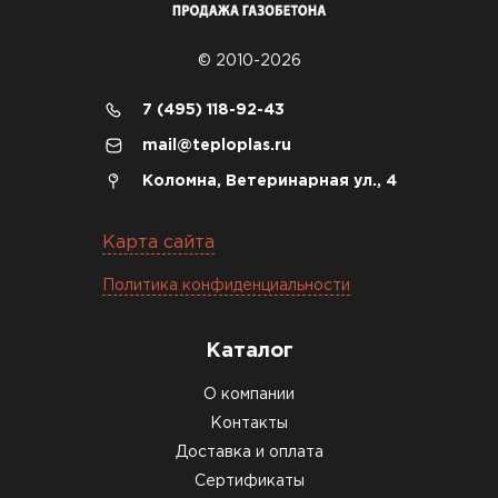
Этот материал был в наличии
на разных складах, и доставку
© 2010-2026
сделали уже на второй день.
7 (495) 118-92-43
Киреев
Иван
mail@teploplas.ru
25.07.2024
Коломна, Ветеринарная ул., 4
Компания порадовала точной
доставкой и грамотной
Карта сайта
консультацией. Нужен был
Политика конфиденциальности
утеплитель для разных
помещений. Взял утеплитель
Knauf для гаража и балкона.
Каталог
Качество отличное, материал
О компании
плотный и легко монтируется.
Контакты
Спасибо Александру!
Доставка и оплата
Румянцев
Сертификаты