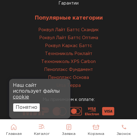
Матвей
Гарантии
27.12.2024
Популярные категории
Покупал рулонный утеплитель,
но к работам приступил не
Роквул Лайт Баттс Скандик
сразу, пачки лежали на улице и
Роквул Лайт Баттс Оптима
попали под дождь. Что могу
Роквул Каркас Баттс
сказать. Спасибо за
Технониколь Роклайт
качественный товар, ни одного
Технониколь XPS Carbon
сырого утеплителя после
Пеноплэкс Фундамент
вскрытия!
Пеноплэкс Основа
Наш сайт
Ursa Терра
Чистяков
использует файлы
Никита
cookie
27.12.2024
Мы принимаем к оплате:
Понятно
Взял утеплитель Технониколь.
Материал плотный, не
пропускает холод и легко
укладывается. Компания
Главная
Каталог
Заявка
Корзина
Звонок