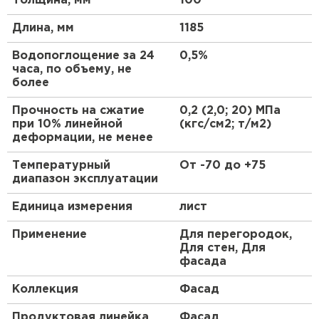
Толщина, мм
100
ПЕРЕЙТИ
Нулевое водопоглощение (однородная
Утеплитель Тимплэкс
Длина, мм
структура из герметичных ячеек)
1185
Высокая прочность на сжатие и изгиб
Утеплитель Теплекс
Водопоглощение за 24
0,5%
Абсолютная биостойкость
часа, по объему, не
Долговечность
более
ПЕРЕЙТИ
Экологичность
Прочность на сжатие
0,2 (2,0; 20) МПа
при 10% линейной
(кгс/см2; т/м2)
Утеплитель Изомин
деформации, не менее
ПЕРЕЙТИ
Температурный
От -70 до +75
диапазон эксплуатации
Рулонная кровля Брит
Единица измерения
лист
Применение
Для перегородок,
ПЕРЕЙТИ
Для стен, Для
фасада
Коллекция
Фасад
Утеплитель Knauf
Продуктовая линейка
Фасад