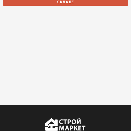
СКЛАДЕ
лёгкий, укладывать просто,
крошится минимально.
Доставили быстро,
консультанты помогли с
выбором и всё подробно
объяснили. С монтажом
справился сам!
Михайлов
Андрей
21.10.2024
Искал определённый
утеплитель для гаража, чтобы
обеспечить и теплоизоляцию, и
шумоизоляцию. Оперативно
проконсультировали, спасибо
менеджерам. Остановил свой
выбор на утеплителе Роквул.