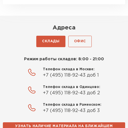
главное никакой пыли и
мусора, работать было в
удовольствие. Монтировать
оказалось проще простого, как
Адреса
конструктор. Привезли
оперативно, всё целое, ни
СКЛАДЫ
ОФИС
одной повреждённой упаковки.
Подсказали по
характеристикам, всё честно
Режим работы складов: 8:00 - 21:00
рассказали, что именно нужно
Телефон склада в Москве:
для бани, без лишних
+7 (495) 118-92-43 доб 1
навязываний!
Телефон склада в Одинцово:
Богомолов
+7 (495) 118-92-43 доб 2
Макар
27.05.2024
Телефон склада в Раменском:
+7 (495) 118-92-43 доб 3
Недавно купил утеплитель
Инсулейшн для потолка в
УЗНАТЬ НАЛИЧИЕ МАТЕРИАЛА НА БЛИЖАЙШЕМ
сарае. Материал плотный,