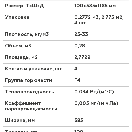
изготавливаемый методом экструзии из
Размер, ТхШхД
100х585х1185 мм
полистирола общего назначения. Нулевое
ПЕРЕЙТИ
Утеплитель Термит
водопоглощение, высокая прочность,
Упаковка
0.2772 м3, 2.773 м2,
экологичность и низкая теплопроводность -
4 шт.
основные преимущества утеплителя
Утеплитель Тимплэкс
Утеплитель Isotec
ПЕНОПЛЭКС® по сравнению с другими
Плотность, кг/м3
25-33
материалами.
ПЕРЕЙТИ
Объем, м3
0,28
Область применения
Утеплитель Ruspanel
Площадь, м2
2,7729
Утеплитель Изовол
Используется для утепления внешних и
Кол-во в упаковке, шт
4
внутренних ограждающих конструкций
ПЕРЕЙТИ
Утеплитель Брит
(теплоизоляция стен, перегородок, фасадных
Группа горючести
Г4
систем). Плиты имеют фрезерованную
поверхность, что улучшает адгезию штукатурных
Утеплитель Basfiber
Теплопроводность
0.034 Вт/(м*°C)
Утеплитель Basfiber
и клеевых составов к поверхности материала и
сокращает сроки выполнения штукатурных работ.
Коэффициент
0,005 мг/(м.ч.Па)
ПЕРЕЙТИ
паропроницаемости
Преимущества
Утеплитель Xotpipe
Ширина, мм
585
Утеплитель Термит
Неизменно низкая теплопроводность