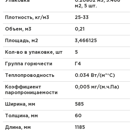
Упаковка
0.20802 м3, 3.466
Утеплитель Тимплэкс
экологичность и низкая теплопроводность -
м2, 5 шт.
ПЕРЕЙТИ
основные преимущества утеплителя
ПЕНОПЛЭКС® по сравнению с другими
Плотность, кг/м3
25-33
материалами.
Утеплитель Теплекс
Объем, м3
0,21
Область применения
Площадь, м2
3,466125
ПЕРЕЙТИ
Используется для утепления внешних и
Кол-во в упаковке, шт
5
внутренних ограждающих конструкций
Утеплитель Изомин
(теплоизоляция стен, перегородок, фасадных
Группа горючести
Г4
систем). Плиты имеют фрезерованную
поверхность, что улучшает адгезию штукатурных
ПЕРЕЙТИ
Теплопроводность
0.034 Вт/(м*°C)
и клеевых составов к поверхности материала и
сокращает сроки выполнения штукатурных работ.
Коэффициент
0,005 мг/(м.ч.Па)
Рулонная кровля Брит
паропроницаемости
Преимущества
Ширина, мм
585
ПЕРЕЙТИ
Неизменно низкая теплопроводность
Толщина, мм
60
Нулевое водопоглощение (однородная
Утеплитель Knauf
Длина, мм
структура из герметичных ячеек)
1185