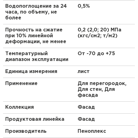
Высокая прочность на сжатие и изгиб
ПЕРЕЙТИ
Водопоглощение за 24
0,5%
Абсолютная биостойкость
часа, по объему, не
Долговечность
более
Утеплитель Isoroc
Экологичность
Прочность на сжатие
0,2 (2,0; 20) МПа
при 10% линейной
(кгс/см2; т/м2)
ПЕРЕЙТИ
деформации, не менее
Температурный
От -70 до +75
Утеплитель Isover
диапазон эксплуатации
ПЕРЕЙТИ
Единица измерения
лист
Применение
Для перегородок,
Утеплитель Paroc
Для стен, Для
фасада
ПЕРЕЙТИ
Коллекция
Фасад
Продуктовая линейка
Фасад
Утеплитель Penoplex
Производитель
Пеноплекс
ПЕРЕЙТИ