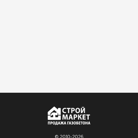
Доставили быстро,
консультанты помогли с
выбором и всё подробно
объяснили. С монтажом
справился сам!
Михайлов
Андрей
21.10.2024
Искал определённый
утеплитель для гаража, чтобы
обеспечить и теплоизоляцию, и
шумоизоляцию. Оперативно
проконсультировали, спасибо
менеджерам. Остановил свой
выбор на утеплителе Роквул.
Этот материал был в наличии
на разных складах, и доставку
© 2010-2026