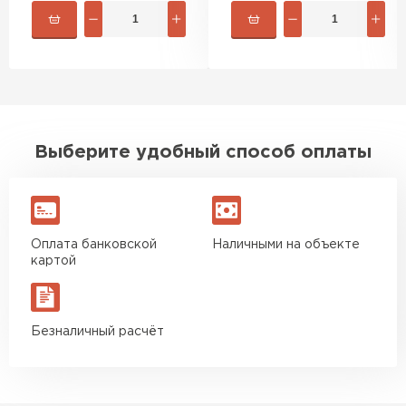
быстро. Ребята из компании
порадовали, всё организовали
оперативно, доставили
вовремя, ничего не перепутали.
Теперь подумываю утеплить и
сарай с таким подходом
хочется снова обратиться к
Выберите удобный способ оплаты
ним!
Власов
Егор
07.12.2024
Оплата банковской
Наличными на объекте
картой
Нужен был определённый
утеплитель Ursa для утепления
бани. Материал понравился:
Безналичный расчёт
лёгкий, хорошо гнётся, а
главное никакой пыли и
мусора, работать было в
удовольствие. Монтировать