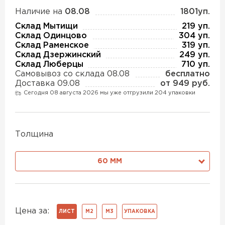
Утеплитель Изотек
Наличие на
08.08
1801уп.
ПЕРЕЙТИ
Склад Мытищи
219 уп.
Утеплитель Юматекс
Склад Одинцово
304 уп.
Склад Раменское
319 уп.
Склад Дзержинский
249 уп.
Утеплитель Ruspanel
Склад Люберцы
710 уп.
Утеплитель Теплекс
Самовывоз со склада 08.08
бесплатно
ПЕРЕЙТИ
Доставка 09.08
от 949 руб.
Сегодня 08 августа 2026 мы уже отгрузили 204 упаковки
Утеплитель Эковер
Утеплитель Hotrock
Толщина
Утеплитель Дирок
ПЕРЕЙТИ
60 ММ
Утеплитель Белтеп
Утеплитель Xotpipe
ПЕРЕЙТИ
Утеплитель Тизол
Цена за:
ЛИСТ
М2
М3
УПАКОВКА