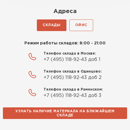
оказалось проще простого, как
Адреса
конструктор. Привезли
оперативно, всё целое, ни
СКЛАДЫ
ОФИС
одной повреждённой упаковки.
Подсказали по
характеристикам, всё честно
Режим работы складов: 8:00 - 21:00
рассказали, что именно нужно
Телефон склада в Москве:
для бани, без лишних
+7 (495) 118-92-43 доб 1
навязываний!
Телефон склада в Одинцово:
Богомолов
+7 (495) 118-92-43 доб 2
Макар
27.05.2024
Телефон склада в Раменском:
+7 (495) 118-92-43 доб 3
Недавно купил утеплитель
Инсулейшн для потолка в
УЗНАТЬ НАЛИЧИЕ МАТЕРИАЛА НА БЛИЖАЙШЕМ
сарае. Материал плотный,
СКЛАДЕ
лёгкий, укладывать просто,
крошится минимально.