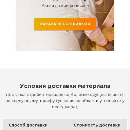
Утеплитель Эковер
Акция до конца месяца
Утеплитель Термит
ПЕРЕЙТИ
ЗАКАЗАТЬ СО СКИДКОЙ
Утеплитель Isotec
Утеплитель Тимплэкс
ПЕРЕЙТИ
Утеплитель Ruspanel
Утеплитель Изовол
Утеплитель Брит
ПЕРЕЙТИ
Условия доставки материала
Утеплитель Basfiber
Доставка стройматериалов по Коломне осуществляется
Утеплитель Basfiber
по следующему тарифу (условия по области уточняйте у
менеджера):
ПЕРЕЙТИ
Утеплитель Xotpipe
Способ доставки
Стоимость доставки
Утеплитель Термит