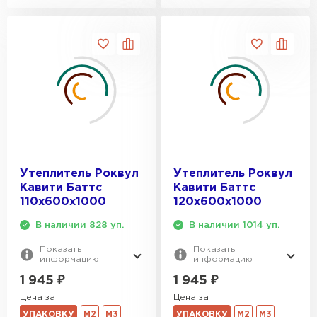
ПЕРЕЙТИ
Утеплитель Isoroc
ПЕРЕЙТИ
Утеплитель Isover
ПЕРЕЙТИ
Утеплитель Роквул
Утеплитель Роквул
Кавити Баттс
Кавити Баттс
110х600х1000
120х600х1000
Утеплитель Paroc
В наличии 828 уп.
В наличии 1014 уп.
ПЕРЕЙТИ
Показать
Показать
информацию
информацию
Утеплитель Penoplex
1 945
₽
1 945
₽
Цена за
Цена за
ПЕРЕЙТИ
УПАКОВКУ
М2
М3
УПАКОВКУ
М2
М3