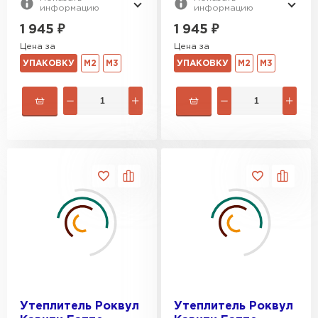
информацию
информацию
Гипсокартон
1 945
₽
1 945
₽
Цена за
Цена за
ПЕРЕЙТИ
УПАКОВКУ
М2
М3
УПАКОВКУ
М2
М3
Утеплитель Неман
ПЕРЕЙТИ
Сэндвич-панели
ПЕРЕЙТИ
Утеплитель Baswool
Утеплитель Роквул
Утеплитель Роквул
ПЕРЕЙТИ