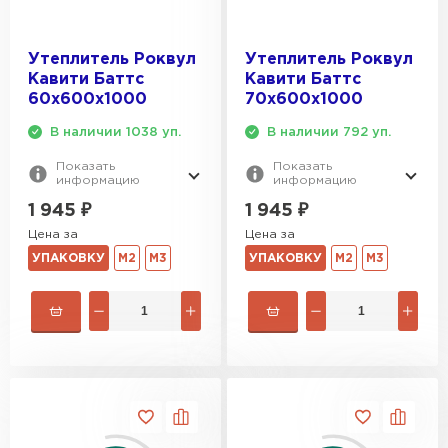
Утеплитель Эковер
Утеплитель Термит
ПЕРЕЙТИ
Утеплитель Роквул
Утеплитель Роквул
Кавити Баттс
Кавити Баттс
60х600х1000
70х600х1000
Утеплитель Isotec
Утеплитель Тимплэкс
В наличии 1038 уп.
В наличии 792 уп.
ПЕРЕЙТИ
Показать
Показать
Утеплитель Ruspanel
информацию
информацию
1 945
₽
1 945
₽
Утеплитель Изовол
Цена за
Цена за
Утеплитель Брит
УПАКОВКУ
М2
М3
УПАКОВКУ
М2
М3
ПЕРЕЙТИ
Утеплитель Basfiber
Утеплитель Basfiber
ПЕРЕЙТИ
Утеплитель Xotpipe
Утеплитель Термит