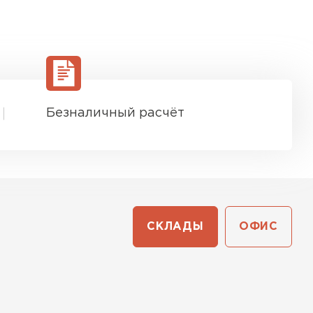
ь Ursa
ТИ
он
Безналичный расчёт
ТИ
анели
СКЛАДЫ
ОФИС
ТИ
 Izolife