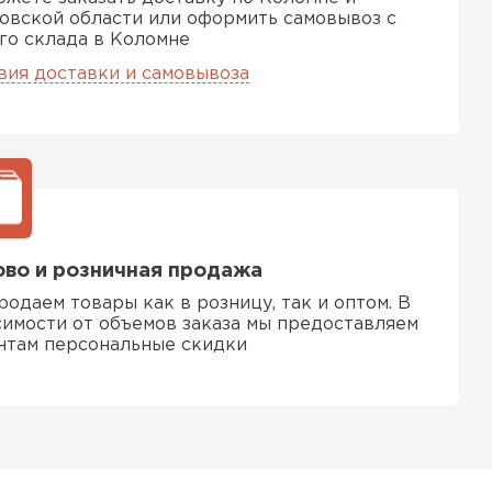
ТИ
овской области или оформить самовывоз с
го склада в Коломне
вия доставки и самовывоза
 Isoroc
ТИ
ь Paroc
во и розничная продажа
ТИ
родаем товары как в розницу, так и оптом. В
симости от объемов заказа мы предоставляем
нтам персональные скидки
ь Rockwool
ТИ