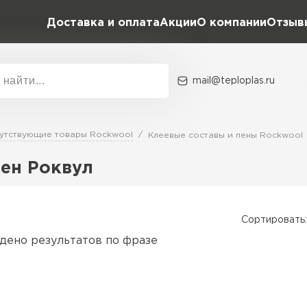
Доставка и оплата
Акции
О компании
Отзыв
mail@teploplas.ru
Акции
О комп
утствующие товары Rockwool
Клеевые составы и пены Rockwool
пен Роквул
Утеплит
ПЕР
Сортировать:
дено результатов по фразе
Утеплител
ПЕРЕЙ