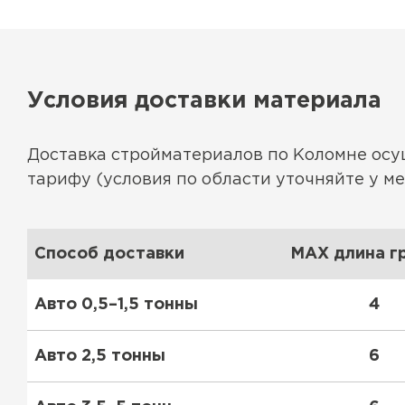
Утеплитель Эковер
Утеплитель Юматекс
ПЕРЕЙТИ
Условия доставки материала
Утеплитель Теплекс
Утеплитель Изовол
Доставка стройматериалов по Коломне ос
ПЕРЕЙТИ
тарифу (условия по области уточняйте у м
Утеплитель Эковер
Утеплитель Термит
Утеплитель Дирок
Способ доставки
MAX длина гр
ПЕРЕЙТИ
Авто 0,5–1,5 тонны
4
Утеплитель Белтеп
Авто 2,5 тонны
6
Утеплитель Изомин
Утеплитель Тизол