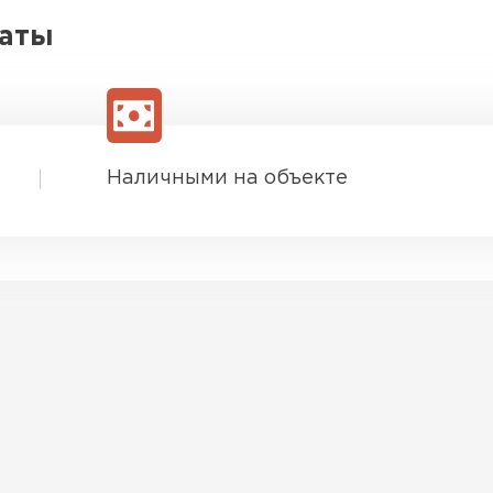
Утеплител
латы
ПЕРЕЙ
Гипсокарт
Наличными на объекте
ПЕРЕЙ
Сэндвич-п
ПЕРЕЙ
Утеплитель