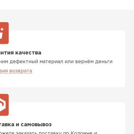
ь Тимплэкс
ТИ
 Basfiber
нтия качества
ТИ
ним дефектный материал или вернём деньги
вия возврата
ь Теплекс
ТИ
кровля Брит
авка и самовывоз
ожете заказать доставку по Коломне и