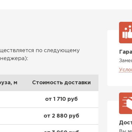
Утеплител
ПЕРЕЙ
Утеплитель
уществляется по следующему
Гара
ПЕРЕЙ
енеджера):
Заме
Усло
Утеплител
уза, м
Стоимость доставки
ПЕРЕЙ
от 1 710 руб
от 2 880 руб
Рулонная 
Дост
Вы м