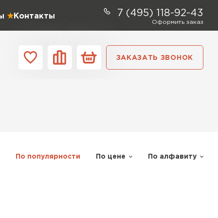
7 (495) 118-92-43
ы
Контакты
Оформить заказ
ЗАКАЗАТЬ ЗВОНОК
ании
Контакты
ель Profiplex
ЕЙТИ
По популярности
По цене
По алфавиту
ь Дирок
ТИ