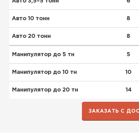
Авто 3,5–5 тонн
ПЕРЕЙТИ
6
Утеплитель Термит
Авто 10 тонн
8
Утеплитель Knauf
Утеплитель Isotec
Авто 20 тонн
8
ПЕРЕЙТИ
Манипулятор до 5 тн
5
Утеплитель Ruspanel
Утеплитель Isover
Манипулятор до 10 тн
10
Утеплитель Брит
ПЕРЕЙТИ
Манипулятор до 20 тн
14
Утеплитель Basfiber
Утеплитель Penoplex
ЗАКАЗАТЬ С ДО
ПЕРЕЙТИ
Утеплитель Xotpipe