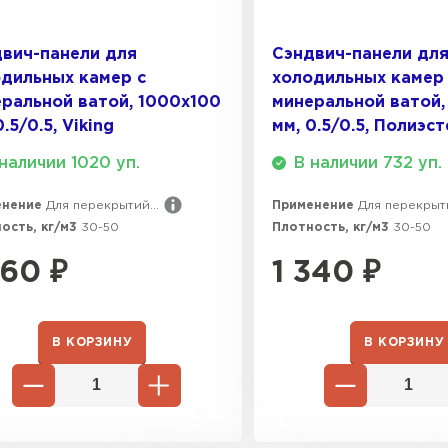
ПЕРЕЙ
вич-панели для
Сэндвич-панели дл
дильных камер с
холодильных камер
Утеплитель
ральной ватой, 1000х100
минеральной ватой,
0.5/0.5, Viking
мм, 0.5/0.5, Полиэс
ПЕРЕЙ
наличии 1020 уп.
В наличии 732 уп.
енение
Для перекрытий...
Применение
Для перекрыти
Утеплител
ость, кг/м3
30-50
Плотность, кг/м3
30-50
360
₽
1 340
₽
ПЕРЕЙ
В КОРЗИНУ
В КОРЗИНУ
Утеплител
ПЕРЕЙ