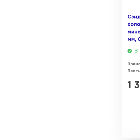
ПЕРЕЙТИ
Утеплитель Термит
Сэнд
холо
Утеплитель Knauf
мине
Утеплитель Isotec
мм, 
ПЕРЕЙТИ
В 
Утеплитель Ruspanel
Прим
Утеплитель Isover
Плотн
Утеплитель Брит
1 
ПЕРЕЙТИ
Утеплитель Basfiber
Утеплитель Penoplex
Утеплитель Xotpipe
ПЕРЕЙТИ