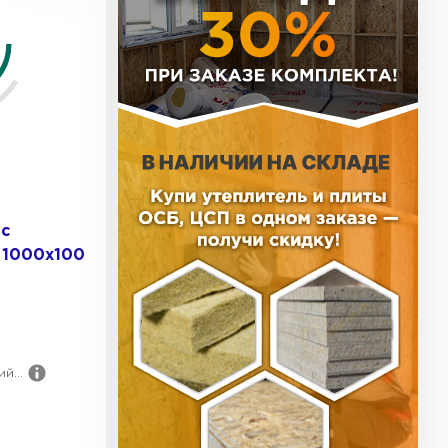
ь Тизол
ТИ
ь Ruspanel
я
 с
ТИ
 1000х100
ь Xotpipe
й...
ТИ