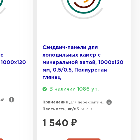
я
Сэндвич-панели для
 с
холодильных камер с
 1000х120
минеральной ватой, 1000х120
мм, 0.5/0.5, Полиуретан
глянец
В наличии 1086 уп.
й...
Применение
Для перекрытий...
Плотность, кг/м3
30-50
1 540
₽