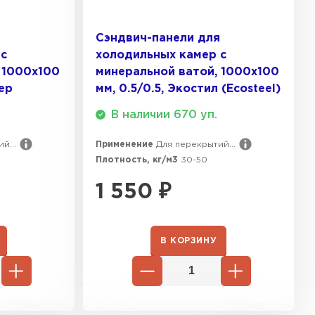
ТИ
я
Сэндвич-панели для
 с
холодильных камер с
 Isoroc
 1000х100
минеральной ватой, 1000х100
тер
мм, 0.5/0.5, Экостил (Ecosteel)
ТИ
В наличии 670 уп.
й...
Применение
Для перекрытий...
ь Paroc
Плотность, кг/м3
30-50
1 550
₽
ТИ
В КОРЗИНУ
ь Rockwool
ТИ