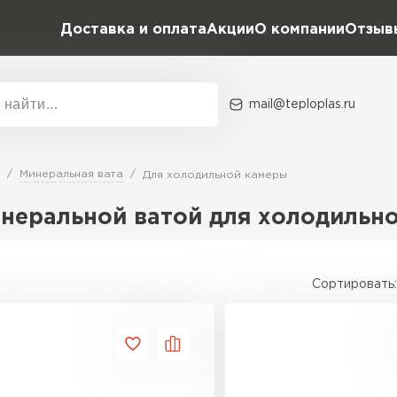
Доставка и оплата
Акции
О компании
Отзыв
mail@teploplas.ru
Акции
О комп
Минеральная вата
Для холодильной камеры
инеральной ватой для холодильн
Утеплит
ПЕР
Сортировать:
Утеплител
ПЕРЕЙ