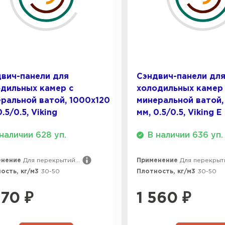
вич-панели для
Сэндвич-панели дл
дильных камер с
холодильных камер
ральной ватой, 1000х120
минеральной ватой,
0.5/0.5, Viking
мм, 0.5/0.5, Viking E
наличии 628 уп.
В наличии 636 уп.
енение
Для перекрытий...
Применение
Для перекрыти
ость, кг/м3
30-50
Плотность, кг/м3
30-50
470
₽
1 560
₽