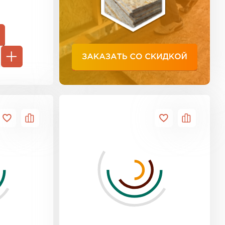
тель Тимплэкс
ЕЙТИ
 Basfiber
ТИ
тель Теплекс
ЕЙТИ
кровля Брит