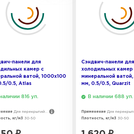
Утеплител
ПЕРЕЙ
Утеплител
вич-панели для
Сэндвич-панели дл
дильных камер с
холодильных камер
ПЕРЕЙ
ральной ватой, 1000х100
минеральной ватой,
0.5/0.5, Atlas
мм, 0.5/0.5, Quarzit
наличии 816 уп.
В наличии 688 уп.
Утеплител
енение
Для перекрытий...
Применение
Для перекрыти
ПЕРЕЙ
ость, кг/м3
30-50
Плотность, кг/м3
30-50