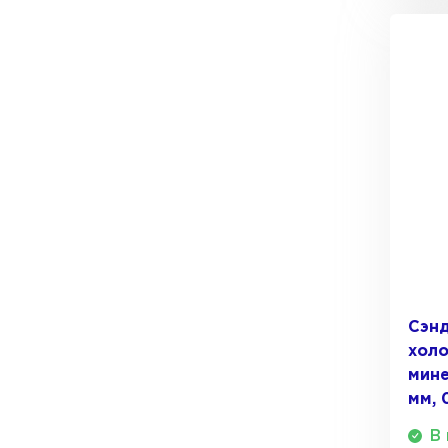
Утеплитель Тимплэкс
Утеплитель Технониколь
ПЕРЕЙТИ
Утеплитель Юматекс Термо
ПЕРЕЙТИ
Утеплитель Неман
Сэнд
ПЕРЕЙТИ
холо
мине
мм, 
Утеплитель Baswool
В 