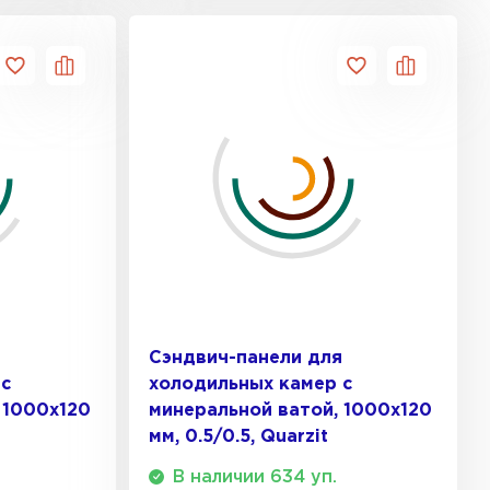
ь Ursa
ТИ
он
ТИ
анели
я
Сэндвич-панели для
ТИ
 с
холодильных камер с
 1000х120
минеральной ватой, 1000х120
мм, 0.5/0.5, Quarzit
 Izolife
В наличии 634 уп.