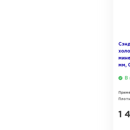
Сэнд
холо
мине
мм, 
В 
Прим
Плотн
1 