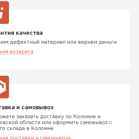
ь Ursa
ТИ
нтия качества
ним дефектный материал или вернём деньги
он
вия возврата
ТИ
анели
ТИ
авка и самовывоз
ожете заказать доставку по Коломне и
овской области или оформить самовывоз с
го склада в Коломне
 Izolife
вия доставки и самовывоза