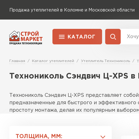
Продажа утеплителей в Коломне и Московской области
КАТАЛОГ
Доставка и оплата
Утеплитель Технониколь
Главная
Каталог утеплителей
Утеплитель Технониколь
Перейти в каталог
Технониколь Сэндвич Ц-XPS в
Утеплитель Rockwool
Утеплитель Ветонит
ПЕРЕЙТИ
Технониколь Сэндвич Ц-XPS представляет собой
Утеплитель Knauf
предназначенные для быстрого и эффективного с
простоту монтажа, делая их популярным выбором
Утеплитель MasterPLEX
Утеплитель Пеноплекс
Описание продуктовой линейки
Продуктовая линейка включает разнообразные п
ПЕРЕЙТИ
ТОЛЩИНА, ММ: