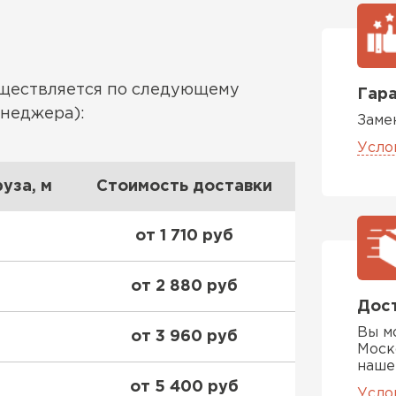
Утеплител
ПЕРЕЙ
уществляется по следующему
Гара
енеджера):
Заме
Гипсокарт
Усло
уза, м
Стоимость доставки
ПЕРЕЙ
от 1 710 руб
Сэндвич-п
от 2 880 руб
ПЕРЕЙ
Дост
Вы м
от 3 960 руб
Моск
наше
Утеплитель
от 5 400 руб
Усло