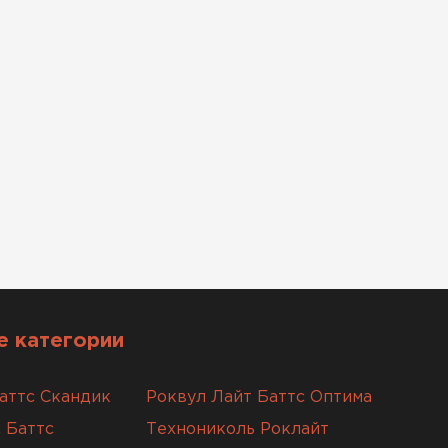
 категории
аттс Скандик
Роквул Лайт Баттс Оптима
 Баттс
Технониколь Роклайт