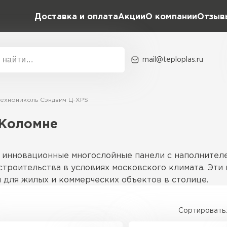
Доставка и оплата
Акции
О компании
Отзыв
mail@teploplas.ru
Акции
О комп
Технониколь Сэндвич Ц-XPS
 Коломне
Утеплит
ПЕР
 инновационные многослойные панели с наполнителе
троительства в условиях московского климата. Эти
 для жилых и коммерческих объектов в столице.
Утеплител
Сортировать:
анели, адаптированные под разные нужды. Основны
ПЕРЕЙ