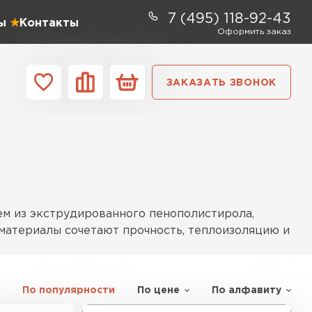
7 (495) 118-92-43
ы
Контакты
Оформить заказ
ЗАКАЗАТЬ ЗВОНОК
ании
Контакты
ель Profiplex
ЕЙТИ
м из экструдированного пенополистирола,
 материалы сочетают прочность, теплоизоляцию и
ь Дирок
По популярности
По цене
По алфавиту
е варианты различаются по толщине
ТИ