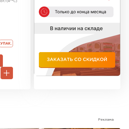
Вт/(м*°C)
ь Тимплэкс
ТИ
тся быстрая сборка и хорошая изоляция.
 Basfiber
УПАК.
илья в пригородах. В коммерческих проектах
ТИ
отность сердечника - 30-40 кг/м³, что
ь Теплекс
одходя для московского климата.
у Г1, с пределом огнестойкости до 30 минут.
ТИ
кровля Брит
Реклама