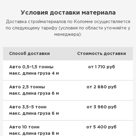
Утеплитель Изотек
Условия доставки материала
ПЕРЕЙТИ
Утеплитель Юматекс
Доставка стройматериалов по Коломне осуществляется
по следующему тарифу (условия по области уточняйте у
менеджера):
Утеплитель Ruspanel
Утеплитель Теплекс
ПЕРЕЙТИ
Способ доставки
Стоимость доставки
Утеплитель Эковер
Авто 0,5–1,5 тонны
от 1 710 руб
макс. длина груза 4 м
Утеплитель Hotrock
Утеплитель Дирок
Авто 2,5 тонны
от 2 880 руб
ПЕРЕЙТИ
макс. длина груза 6 м
Утеплитель Белтеп
Авто 3,5–5 тонн
от 3 960 руб
Утеплитель Xotpipe
макс. длина груза 6 м
ПЕРЕЙТИ
Утеплитель Тизол
Авто 10 тонн
от 5 400 руб
макс. длина груза 8 м