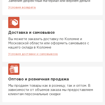
Утеплитель Термит
Заменим дефектный материал или вернём деньги
Утеплитель Тимплэкс
Условия возврата
ПЕРЕЙТИ
Утеплитель Теплекс
Доставка и самовывоз
ПЕРЕЙТИ
Вы можете заказать доставку по Коломне и
Московской области или оформить самовывоз с
нашего склада в Коломне
Утеплитель Изомин
Условия доставки и самовывоза
ПЕРЕЙТИ
Рулонная кровля Брит
Оптово и розничная продажа
ПЕРЕЙТИ
Мы продаем товары как в розницу, так и оптом. В
зависимости от объемов заказа мы предоставляем
клиентам персональные скидки
Утеплитель Knauf