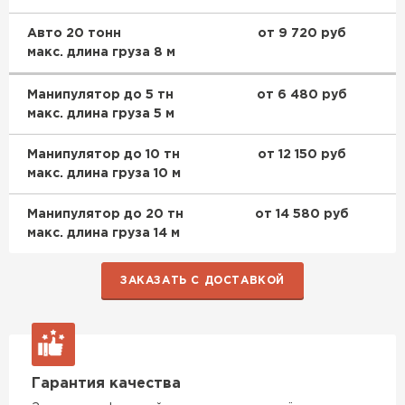
Утеплитель Эковер
Утеплитель Термит
Авто 20 тонн
от 9 720 руб
макс. длина груза 8 м
ПЕРЕЙТИ
Манипулятор до 5 тн
от 6 480 руб
Утеплитель Isotec
Утеплитель Тимплэкс
макс. длина груза 5 м
ПЕРЕЙТИ
Манипулятор до 10 тн
от 12 150 руб
Утеплитель Ruspanel
макс. длина груза 10 м
Утеплитель Изовол
Манипулятор до 20 тн
от 14 580 руб
Утеплитель Брит
макс. длина груза 14 м
ПЕРЕЙТИ
ЗАКАЗАТЬ С ДОСТАВКОЙ
Утеплитель Basfiber
Утеплитель Basfiber
ПЕРЕЙТИ
Утеплитель Xotpipe
Гарантия качества