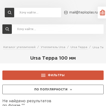
mail@teploplas.ru
Доставка и оплата
Акции
О компании
Контакты
Утеплитель Технониколь
Перейти в каталог
Каталог утеплителей
Утеплитель Ursa
Ursa Терра
Ursa Тер
Утеплитель Ветонит
Ursa Терра 100 мм
Утеплитель Rockwool
ПЕРЕЙТИ
Утеплитель Knauf
ФИЛЬТРЫ
Утеплитель Profiplex
ПО ПОПУЛЯРНОСТИ
Утеплитель Пеноплекс
ПЕРЕЙТИ
Не найдено результатов
по фразе "".