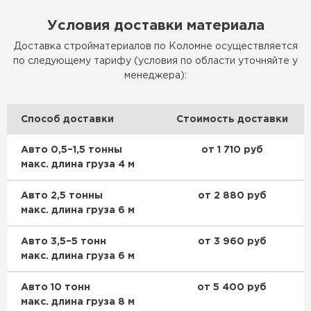
Условия доставки материала
ПЕРЕЙТИ
Доставка стройматериалов по Коломне осуществляется
по следующему тарифу (условия по области уточняйте у
Утеплитель Isoroc
менеджера):
ПЕРЕЙТИ
Способ доставки
Стоимость доставки
Утеплитель Isover
Авто 0,5–1,5 тонны
от 1 710 руб
макс. длина груза 4 м
ПЕРЕЙТИ
Авто 2,5 тонны
от 2 880 руб
макс. длина груза 6 м
Утеплитель Paroc
Авто 3,5–5 тонн
от 3 960 руб
ПЕРЕЙТИ
макс. длина груза 6 м
Авто 10 тонн
от 5 400 руб
Утеплитель Penoplex
макс. длина груза 8 м