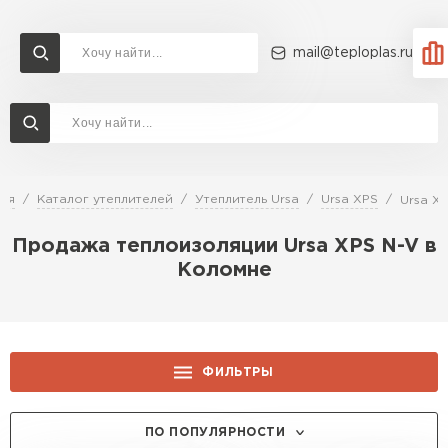
mail@teploplas.ru
Доставка и оплата
Акции
О компании
Контакты
Утеплитель Технониколь
Перейти в каталог
ная
Каталог утеплителей
Утеплитель Ursa
Ursa XPS
Ursa X
Утеплитель Ветонит
Продажа теплоизоляции Ursa XPS N-V в
Утеплитель Rockwool
Коломне
ПЕРЕЙТИ
Утеплитель Knauf
Утеплитель Profiplex
ФИЛЬТРЫ
Утеплитель Пеноплекс
ПЕРЕЙТИ
ТОЛЩИНА, ММ:
ПО ПОПУЛЯРНОСТИ