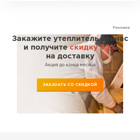
Утеплитель Термит
Утеплитель Тимплэкс
ПЕРЕЙТИ
Реклама
Утеплитель Теплекс
Закажите утеплитель сейчас
и получите
скидку 30%
ПЕРЕЙТИ
на доставку
Акция до конца месяца
Утеплитель Изомин
ПЕРЕЙТИ
ЗАКАЗАТЬ СО СКИДКОЙ
Рулонная кровля Брит
ПЕРЕЙТИ
Утеплитель Knauf