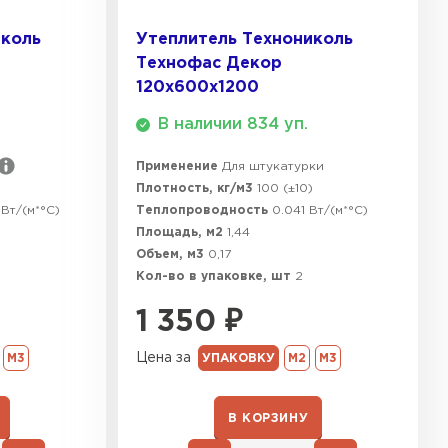
ТИ
иколь
Утеплитель Технониколь
Технофас Декор
120х600х1200
В наличии 834 уп.
Применение
Для штукатурки
Плотность, кг/м3
100 (±10)
Вт/(м*°C)
Теплопроводность
0.041 Вт/(м*°C)
Площадь, м2
1,44
Объем, м3
0,17
Кол-во в упаковке, шт
2
1 350
₽
Цена за
М3
УПАКОВКУ
М2
М3
В КОРЗИНУ