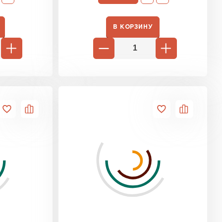
ь Ursa
В КОРЗИНУ
ТИ
он
ТИ
анели
ТИ
 Izolife