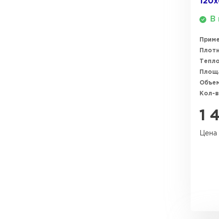
120
В 
Прим
Плотн
Тепл
Площ
Объем
Кол-в
1 
Цена 