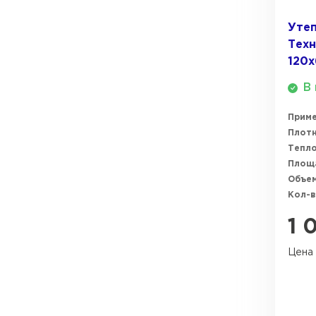
ПЕРЕЙТИ
Утеп
Тех
120
В 
Прим
Плотн
Тепл
Площ
Объем
Кол-в
1 
Цена 