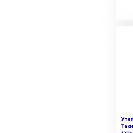
Утеп
Тех