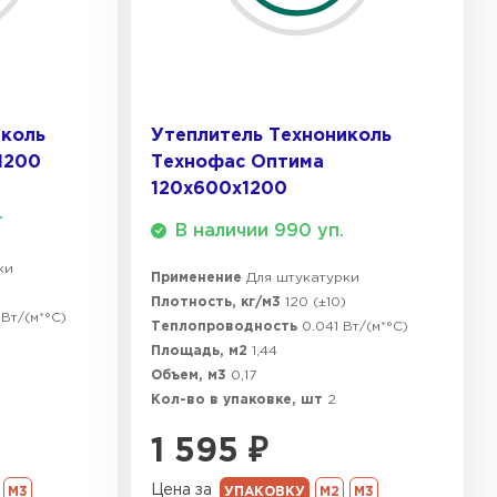
ТИ
 Isoroc
иколь
Утеплитель Технониколь
ТИ
1200
Технофас Оптима
120х600х1200
.
В наличии 990 уп.
ь Paroc
ки
Применение
Для штукатурки
ТИ
Плотность, кг/м3
120 (±10)
Вт/(м*°C)
Теплопроводность
0.041 Вт/(м*°C)
Площадь, м2
1,44
Объем, м3
0,17
ь Rockwool
Кол-во в упаковке, шт
2
ТИ
1 595
₽
Цена за
М3
УПАКОВКУ
М2
М3