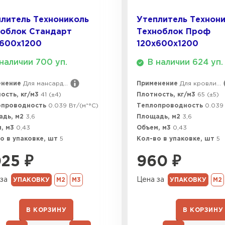
ПЕРЕЙ
литель Технониколь
Утеплитель Технон
ноблок Стандарт
Техноблок Проф
х600х1200
120х600х1200
ВСЕ ПРОИЗВОДИТЕЛИ
наличии 700 уп.
В наличии 624 уп.
енение
Для мансард...
Применение
Для кровли...
ость, кг/м3
41 (±4)
Плотность, кг/м3
65 (±5)
опроводность
0.039 Вт/(м*°C)
Теплопроводность
0.039 
адь, м2
3,6
Площадь, м2
3,6
, м3
0,43
Объем, м3
0,43
о в упаковке, шт
5
Кол-во в упаковке, шт
5
025
₽
960
₽
за
Цена за
УПАКОВКУ
М2
М3
УПАКОВКУ
М2
В КОРЗИНУ
В КОРЗИНУ