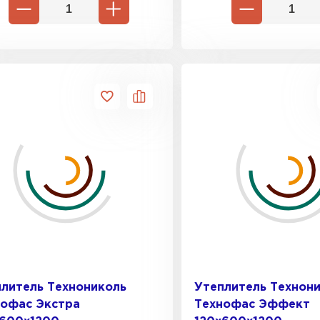
литель Технониколь
Утеплитель Технон
нофас Экстра
Технофас Эффект