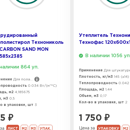
ПЕРЕЙ
Утеплитель
трудированный
Утеплитель Технон
ПЕРЕЙ
полистирол Технониколь
Технофас 120х600х
 CARBON SAND MON
В наличии 1056 уп
585х2385
Утеплител
наличии 864 уп.
Применение
Для штукатур
Плотность, кг/м3
145 (±14)
ПЕРЕЙ
енение
Для пола...
Теплопроводность
0.042 
опроводность
0.034 Вт/(м*°C)
Площадь, м2
1,44
адь, м2
4,185675
Объем, м3
0,17
, м3
0,5
Утеплител
Кол-во в упаковке, шт
2
о в упаковке, шт
3
ПЕРЕЙ
1 750
₽
5
₽
Цена за
за
УПАКОВКУ
М2
ЛИСТ
М2
М3
УПАК.