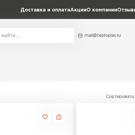
Доставка и оплата
Акции
О компании
Отзыв
mail@teploplas.ru
Акции
О комп
Утеплит
ПЕР
Сортировать:
Утеплител
ПЕРЕЙ