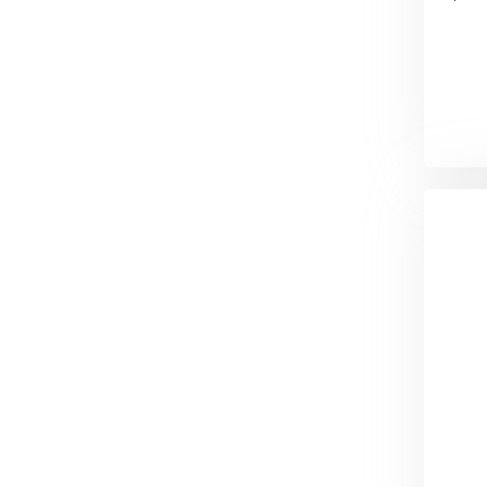
Утеплитель Тимплэкс
Утеплитель Технониколь
ПЕРЕЙТИ
Утеплитель Юматекс Термо
ПЕРЕЙТИ
Утеплитель Неман
ПЕРЕЙТИ
Утеплитель Baswool