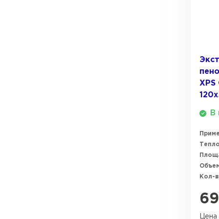
ПЕРЕЙТИ
Утеплитель Термит
Утеплитель Knauf
Утеплитель Isotec
Экс
ПЕРЕЙТИ
пено
XPS
Утеплитель Ruspanel
120х
Утеплитель Isover
В 
Утеплитель Брит
ПЕРЕЙТИ
Прим
Тепл
Площ
Утеплитель Basfiber
Объем
Утеплитель Penoplex
Кол-в
Утеплитель Xotpipe
ПЕРЕЙТИ
69
Цена 