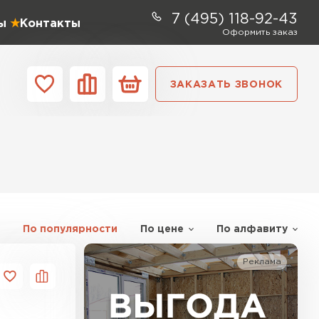
7 (495) 118-92-43
ы
Контакты
Оформить заказ
ЗАКАЗАТЬ ЗВОНОК
ании
Контакты
ель Profiplex
ЕЙТИ
По популярности
По цене
По алфавиту
Реклама
ь Дирок
ТИ