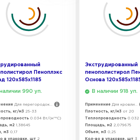
Утепли
ПЕР
Утеплител
трудированный
Экструдированный
полистирол Пеноплэкс
пенополистирол Пе
ПЕРЕЙ
д 120х585х1185
Основа 120х585х118
наличии 990 уп.
В наличии 918 уп.
Утеплител
енение
Для перегородок...
Применение
Для кровли...
ость, кг/м3
25-33
Плотность, кг/м3
от 20
опроводность
0.034 Вт/(м*°C)
Теплопроводность
0.032 
ПЕРЕЙ
адь, м2
1,38645
Площадь, м2
2,079675
, м3
0,17
Объем, м3
0,25
о в упаковке, шт
2
Кол-во в упаковке, шт
3