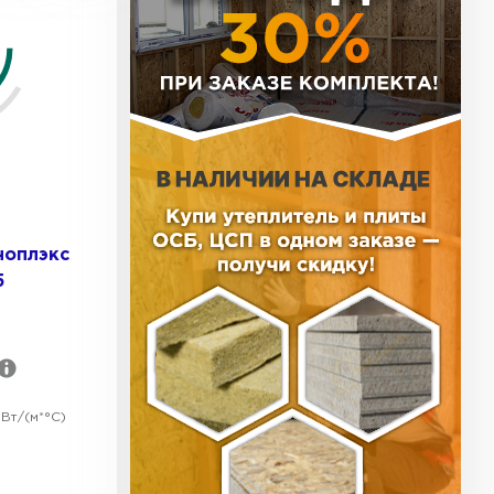
тель Тизол
ЕЙТИ
ь Ruspanel
ноплэкс
ТИ
5
ь Xotpipe
Вт/(м*°C)
ТИ