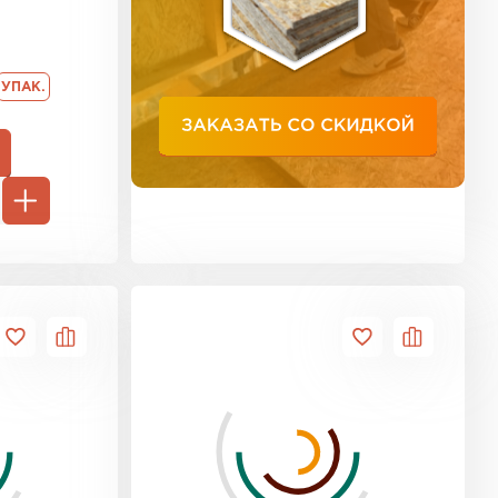
ь Тимплэкс
ТИ
УПАК.
 Basfiber
ТИ
ь Теплекс
ТИ
кровля Брит