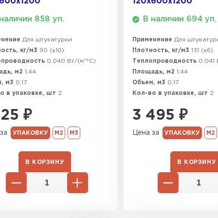
х600х1200
120х600х1200
наличии 858 уп.
В наличии 694 уп.
енение
Для штукатурки
Применение
Для штукатур
ость, кг/м3
90 (±10)
Плотность, кг/м3
131 (±6)
опроводность
0.040 Вт/(м*°C)
Теплопроводность
0.041 
адь, м2
1,44
Площадь, м2
1,44
, м3
0,17
Объем, м3
0,17
о в упаковке, шт
2
Кол-во в упаковке, шт
2
425
₽
3 495
₽
за
Цена за
УПАКОВКУ
М2
М3
УПАКОВКУ
М2
В КОРЗИНУ
В КОРЗИНУ