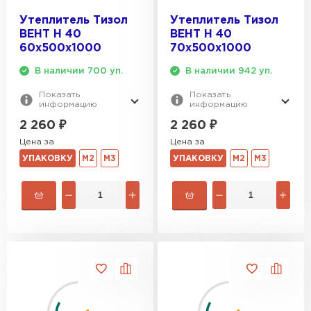
Утеплитель Эковер
Утеплитель Тизол
Утеплитель Тизол
Утеплитель Термит
ВЕНТ Н 40
ВЕНТ Н 40
ПЕРЕЙТИ
60х500х1000
70х500х1000
В наличии 700 уп.
В наличии 942 уп.
Утеплитель Isotec
Утеплитель Тимплэкс
Показать
Показать
информацию
информацию
ПЕРЕЙТИ
Утеплитель Ruspanel
2 260
₽
2 260
₽
Цена за
Цена за
Утеплитель Изовол
УПАКОВКУ
М2
М3
УПАКОВКУ
М2
М3
Утеплитель Брит
ПЕРЕЙТИ
Утеплитель Basfiber
Утеплитель Basfiber
ПЕРЕЙТИ
Утеплитель Xotpipe
Утеплитель Термит