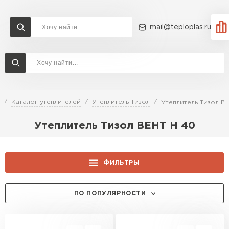
mail@teploplas.ru
Доставка и оплата
Акции
О компании
Контакты
Утеплитель Технониколь
Перейти в каталог
Каталог утеплителей
Утеплитель Тизол
Утеплитель Тизол В
Утеплитель Ветонит
Утеплитель Тизол ВЕНТ Н 40
Утеплитель Rockwool
ПЕРЕЙТИ
Утеплитель Knauf
ФИЛЬТРЫ
Утеплитель Profiplex
ТОЛЩИНА, ММ:
ПО ПОПУЛЯРНОСТИ
Утеплитель Пеноплекс
ПЕРЕЙТИ
50
ДЛИНА, ММ:
100