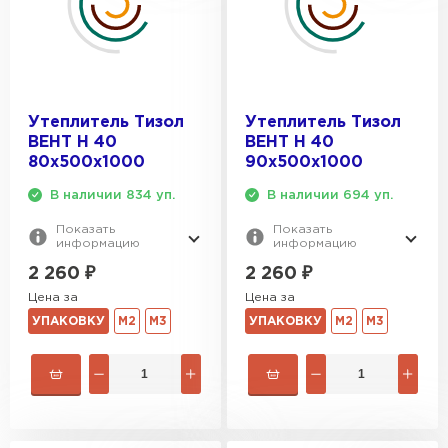
Утеплитель Тимплэкс
ПЕРЕЙТИ
Утеплитель Теплекс
Утеплитель Тизол
Утеплитель Тизол
ПЕРЕЙТИ
ВЕНТ Н 40
ВЕНТ Н 40
80х500х1000
90х500х1000
Утеплитель Изомин
В наличии 834 уп.
В наличии 694 уп.
Показать
Показать
ПЕРЕЙТИ
информацию
информацию
2 260
₽
2 260
₽
Цена за
Цена за
Рулонная кровля Брит
УПАКОВКУ
М2
М3
УПАКОВКУ
М2
М3
ПЕРЕЙТИ
Утеплитель Knauf