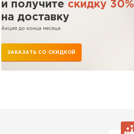
и получите
скидку 30
ПЕРЕЙ
на доставку
Утеплитель
Акция до конца месяца
ПЕРЕЙ
ЗАКАЗАТЬ СО СКИДКОЙ
Утепли
ПЕР
Утеплител
ПЕРЕЙ