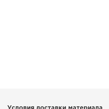
ПЕРЕЙТИ
Утеплитель Термит
Утеплитель Knauf
Утеплитель Isotec
ПЕРЕЙТИ
Утеплитель Ruspanel
Утеплитель Isover
Утеплитель Брит
ПЕРЕЙТИ
Утеплитель Basfiber
Утеплитель Penoplex
Утеплитель Xotpipe
ПЕРЕЙТИ
Условия доставки материала