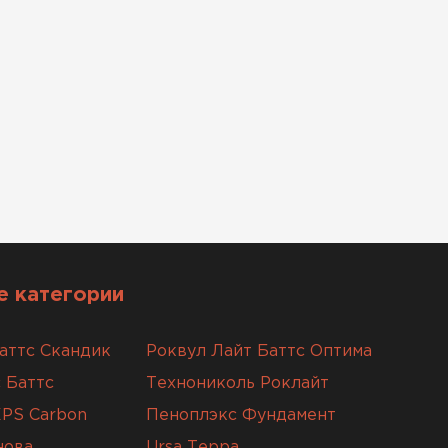
 категории
аттс Скандик
Роквул Лайт Баттс Оптима
 Баттс
Технониколь Роклайт
XPS Carbon
Пеноплэкс Фундамент
нова
Ursa Терра