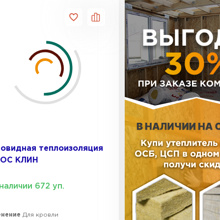
 и не выделяет вредных веществ. Производится из 
рианты с разными углами наклона для индивидуальны
Утеплител
 гарантирующий равномерную структуру без пустот
ПЕРЕЙ
олов.
Утеплител
нергозатраты на 30-40%. Легко монтируется без сп
укоизоляционные свойства поглощают шум до 50 дБ. 
ПЕРЕЙ
овидная теплоизоляция
ние за счет низкой теплопроводности.
ROC КЛИН
Утеплител
, от -50°C до +100°C.
наличии 672 уп.
ПЕРЕЙ
енение
Для кровли