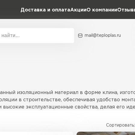
Доставка и оплата
Акции
О компании
Отзыв
mail@teploplas.ru
Акции
О комп
Утеплит
ПЕР
анный изоляционный материал в форме клина, изгот
оляции в строительстве, обеспечивая удобство монт
 и высокие эксплуатационные свойства, делая его и
Утеплител
Сортировать:
й, которая позволяет точно подгонять его под углы
ПЕРЕЙ