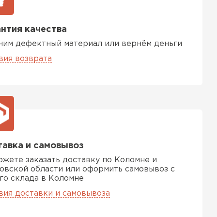
ь Ursa
нтия качества
ТИ
ним дефектный материал или вернём деньги
вия возврата
он
ТИ
анели
авка и самовывоз
ожете заказать доставку по Коломне и
ТИ
овской области или оформить самовывоз с
го склада в Коломне
вия доставки и самовывоза
 Izolife