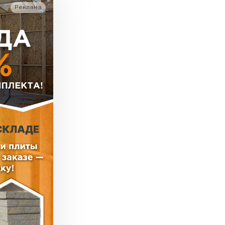
базальтового волокна, что обеспечивает
Реклама
х нужд.
ь Тизол
.
ТИ
ь Ruspanel
ециальных инструментов, минимизируя отходы.
Устойчив к грызунам и плесени, что повышает
ТИ
ь Xotpipe
ТИ