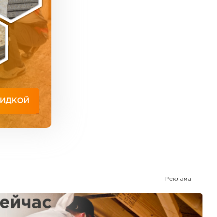
в фасадных системах для создания
ь Тимплэкс
омышленных объектах. В жилом строительстве
ТИ
 Basfiber
ТИ
с пожарной опасности: КМ0 (негорючий). Размеры:
опоглощения: 0,8-0,95.
ь Теплекс
ТИ
Реклама
кровля Брит
сейчас