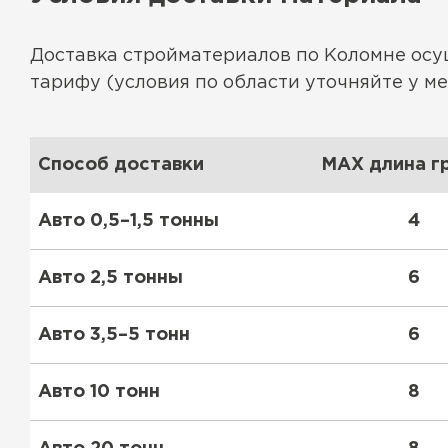
Утеплитель Тимплэкс
Утеплитель Технониколь
Доставка стройматериалов по Коломне ос
ПЕРЕЙТИ
тарифу (условия по области уточняйте у м
Утеплитель Юматекс Термо
Способ доставки
MAX длина гр
ПЕРЕЙТИ
Авто 0,5–1,5 тонны
4
Авто 2,5 тонны
6
Утеплитель Неман
Авто 3,5–5 тонн
6
ПЕРЕЙТИ
Авто 10 тонн
8
Утеплитель Baswool