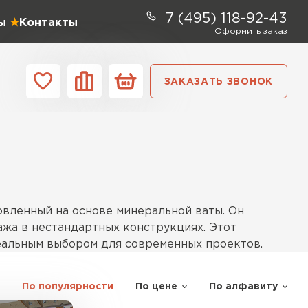
7 (495) 118-92-43
ы
Контакты
Оформить заказ
ЗАКАЗАТЬ ЗВОНОК
ании
Контакты
ель Profiplex
ЕЙТИ
овленный на основе минеральной ваты. Он
ажа в нестандартных конструкциях. Этот
деальным выбором для современных проектов.
ь Дирок
По популярности
По цене
По алфавиту
 и скаты. Он устойчив к влаге благодаря
ТИ