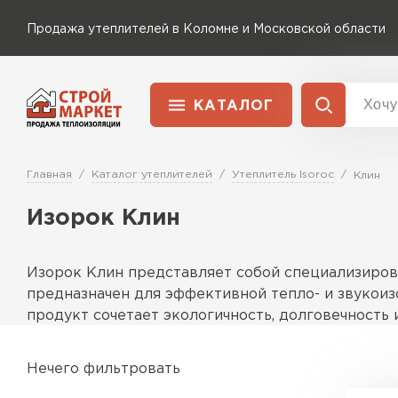
Продажа утеплителей в Коломне и Московской области
КАТАЛОГ
Доставка и оплата
Утеплитель Технониколь
Главная
Каталог утеплителей
Утеплитель Isoroc
Клин
Перейти в каталог
Изорок Клин
Утеплитель Rockwool
Утеплитель Ветонит
ПЕРЕЙТИ
Изорок Клин представляет собой специализиров
Утеплитель Knauf
предназначен для эффективной тепло- и звукоиз
продукт сочетает экологичность, долговечность
Утеплитель MasterPLEX
Утеплитель Пеноплекс
Особенности
Нечего фильтровать
Материал обладает уникальной клиновидной формо
ПЕРЕЙТИ