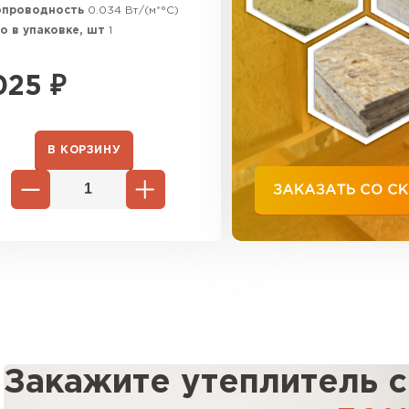
ебуется точная подгонка под уклоны. Используется 
опроводность
0.034 Вт/(м*°C)
Утеплител
яции трубопроводов и вентиляционных систем в пр
о в упаковке, шт
1
олов.
ПЕРЕЙ
025
₽
Утеплитель
метрией.
В КОРЗИНУ
ПЕРЕЙ
ть: 80-150 кг/м³. Водопоглощение: менее 1,5%. Клас
 до 200 мм с клиновидным срезом. Коэффициент звук
Утеплител
я конденсата.
ПЕРЕЙ
 деформации.
Рулонная 
Закажите утеплитель 